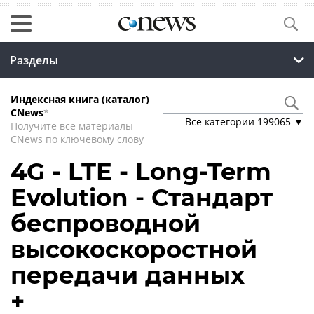
Разделы
Индексная книга (каталог)
CNews
*
Все категории
199065
▼
Получите все материалы
CNews по ключевому слову
4G - LTE - Long-Term
Evolution - Стандарт
беспроводной
высокоскоростной
передачи данных
+