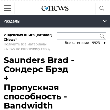
Разделы
Индексная книга (каталог)
CNews
*
Все категории
199231
▼
Получите все материалы
CNews по ключевому слову
Saunders Brad -
Сондерс Брэд
+
Пропускная
способность -
Bandwidth