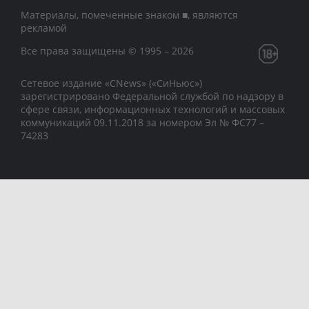
Материалы, помеченные знаком ■, являются
рекламой
Все права защищены © 1995 – 2026
Сетевое издание «CNews» («СиНьюс»)
зарегистрировано Федеральной службой по надзору в
сфере связи, информационных технологий и массовых
коммуникаций 09.11.2018 за номером Эл № ФС77 –
74283