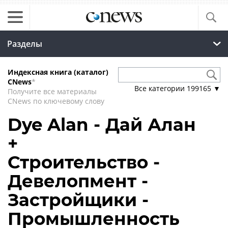
Разделы
Индексная книга (каталог)
CNews
*
Все категории
199165
▼
Получите все материалы
CNews по ключевому слову
Dye Alan - Дай Алан
+
Строительство -
Девелопмент -
Застройщики -
Промышленность