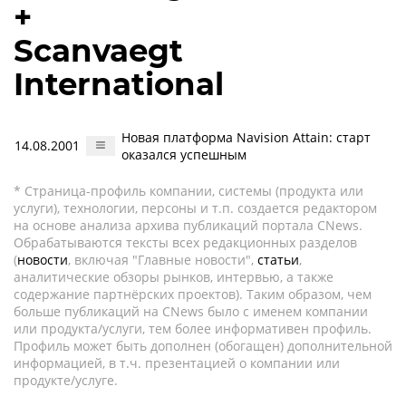
+
Scanvaegt
International
Новая платформа Navision Attain: старт
14.08.2001
оказался успешным
* Страница-профиль компании, системы (продукта или
услуги), технологии, персоны и т.п. создается редактором
на основе анализа архива публикаций портала CNews.
Обрабатываются тексты всех редакционных разделов
(
новости
, включая "Главные новости",
статьи
,
аналитические обзоры рынков, интервью, а также
содержание партнёрских проектов). Таким образом, чем
больше публикаций на CNews было с именем компании
или продукта/услуги, тем более информативен профиль.
Профиль может быть дополнен (обогащен) дополнительной
информацией, в т.ч. презентацией о компании или
продукте/услуге.