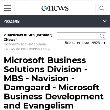
Разделы
Индексная книга (каталог)
CNews
*
Все категории
199231
▼
Получите все материалы
CNews по ключевому слову
Microsoft Business
Solutions Division -
MBS - Navision -
Damgaard - Microsoft
Business Development
and Evangelism