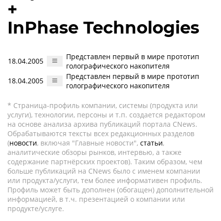
+
InPhase Technologies
Представлен первый в мире прототип
18.04.2005
голографического накопителя
Представлен первый в мире прототип
18.04.2005
голографического накопителя
* Страница-профиль компании, системы (продукта или
услуги), технологии, персоны и т.п. создается редактором
на основе анализа архива публикаций портала CNews.
Обрабатываются тексты всех редакционных разделов
(
новости
, включая "Главные новости",
статьи
,
аналитические обзоры рынков, интервью, а также
содержание партнёрских проектов). Таким образом, чем
больше публикаций на CNews было с именем компании
или продукта/услуги, тем более информативен профиль.
Профиль может быть дополнен (обогащен) дополнительной
информацией, в т.ч. презентацией о компании или
продукте/услуге.