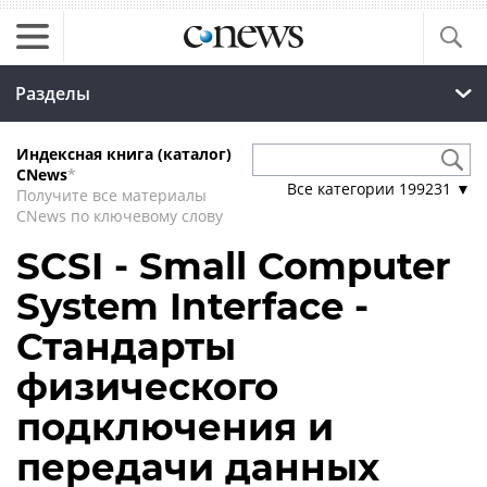
Разделы
Индексная книга (каталог)
CNews
*
Все категории
199231
▼
Получите все материалы
CNews по ключевому слову
SCSI - Small Computer
System Interface -
Стандарты
физического
подключения и
передачи данных