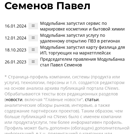
Семенов Павел
Модульбанк запустил сервис по
16.01.2024
маркировке косметики и бытовой химии
Модульбанк запустил услугу по
12.01.2024
удаленному открытию ПВЗ в регионах
Модульбанк запустил карту физлица для
18.10.2023
ИП, торгующих на маркетплейсах
Председателем правления Модульбанка
26.01.2023
стал Павел Семенов
* Страница-профиль компании, системы (продукта или
услуги), технологии, персоны и т.п. создается редактором
на основе анализа архива публикаций портала CNews.
Обрабатываются тексты всех редакционных разделов
(
новости
, включая "Главные новости",
статьи
,
аналитические обзоры рынков, интервью, а также
содержание партнёрских проектов). Таким образом, чем
больше публикаций на CNews было с именем компании
или продукта/услуги, тем более информативен профиль.
Профиль может быть дополнен (обогащен) дополнительной
информацией, в т.ч. презентацией о компании или