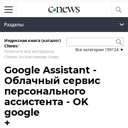
Разделы
Индексная книга (каталог)
CNews
*
Все категории
199124
▼
Получите все материалы
CNews по ключевому слову
Google Assistant -
Облачный сервис
персонального
ассистента - OK
google
+