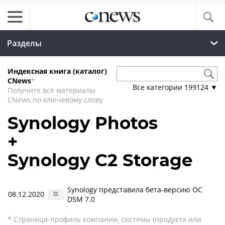
Разделы
Индексная книга (каталог)
CNews
*
Все категории
199124
▼
Получите все материалы
CNews по ключевому слову
Synology Photos
+
Synology C2 Storage
Synology представила бета-версию ОС
08.12.2020
DSM 7.0
* Страница-профиль компании, системы (продукта или