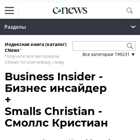
Разделы
Индексная книга (каталог)
CNews
*
Все категории
199231
▼
Получите все материалы
CNews по ключевому слову
Business Insider -
Бизнес инсайдер
+
Smalls Christian -
Смоллс Кристиан