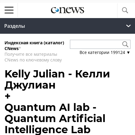
Разделы
Индексная книга (каталог)
CNews
*
Все категории
199124
▼
Получите все материалы
CNews по ключевому слову
Kelly Julian - Келли
Джулиан
+
Quantum AI lab -
Quantum Artificial
Intelligence Lab