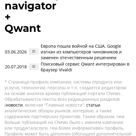
navigator
+
Qwant
Европа пошла войной на США. Google
03.06.2026
изгнан из компьютеров чиновников и
заменен отечественным решением
Поисковый сервис Qwant интегрирован в
20.07.2018
браузер Vivaldi
* Страница-профиль компании, системы (продукта или
услуги), технологии, персоны и т.п. создается редактором
на основе анализа архива публикаций портала CNews.
Обрабатываются тексты всех редакционных разделов
(
новости
, включая "Главные новости",
статьи
,
аналитические обзоры рынков, интервью, а также
содержание партнёрских проектов). Таким образом, чем
больше публикаций на CNews было с именем компании
или продукта/услуги, тем более информативен профиль.
Профиль может быть дополнен (обогащен) дополнительной