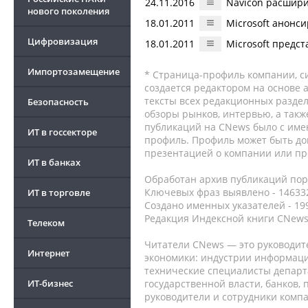
24.11.2016
Navicon расшири
нового поколения
18.01.2011
Microsoft анонс
Цифровизация
18.01.2011
Microsoft предс
Импортозамещение
* Страница-профиль компании, сис
создается редактором на основе
тексты всех редакционных раздел
Безопасность
обзоры рынков, интервью, а такж
публикаций на CNews было с име
ИТ в госсекторе
профиль. Профиль может быть до
презентацией о компании или про
ИТ в банках
Обработан архив публикаций порт
Ключевых фраз выявлено - 146332
ИТ в торговле
Создано именных указателей - 19
Редакция Индексной книги CNews
Телеком
Читатели CNews — это руководит
Интернет
экономики: индустрии информаци
технические специалисты депар
ИТ-бизнес
государственной власти, банков,
руководители и сотрудники комп