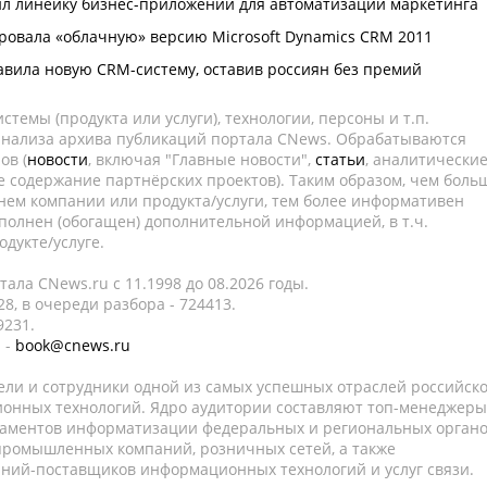
л линейку бизнес-приложений для автоматизации маркетинга
ировала «облачную» версию Microsoft Dynamics CRM 2011
тавила новую CRM-систему, оставив россиян без премий
темы (продукта или услуги), технологии, персоны и т.п.
 анализа архива публикаций портала CNews. Обрабатываются
ов (
новости
, включая "Главные новости",
статьи
, аналитически
е содержание партнёрских проектов). Таким образом, чем боль
нем компании или продукта/услуги, тем более информативен
полнен (обогащен) дополнительной информацией, в т.ч.
дукте/услуге.
ала CNews.ru c 11.1998 до 08.2026 годы.
8, в очереди разбора - 724413.
9231.
 -
book@cnews.ru
ели и сотрудники одной из самых успешных отраслей российск
онных технологий. Ядро аудитории составляют топ-менеджеры
таментов информатизации федеральных и региональных орган
 промышленных компаний, розничных сетей, а также
аний-поставщиков информационных технологий и услуг связи.