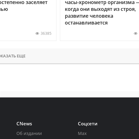
остепенно заселяет
часы-хронометр организма 
нью
когда они выходят из строя,
развитие человека
останавливается
36385
КАЗАТЬ ЕЩЕ
CNews
Соцсети
Об издании
Max