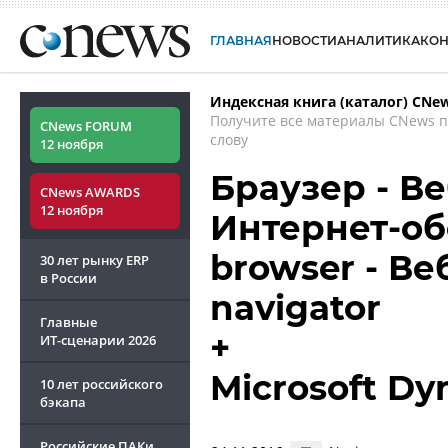
ГЛАВНАЯ
НОВОСТИ
АНАЛИТИКА
КО
Индексная книга (каталог) CNe
Получите все материалы CNews 
CNews FORUM
слову
12 ноября
Браузер - Ве
CNews AWARDS
12 ноября
Интернет-об
browser - Ве
30 лет рынку ERP
в России
navigator
Главные
+
ИТ-сценарии
2026
Microsoft Dy
10 лет российского
бэкапа
Российские ПАКи