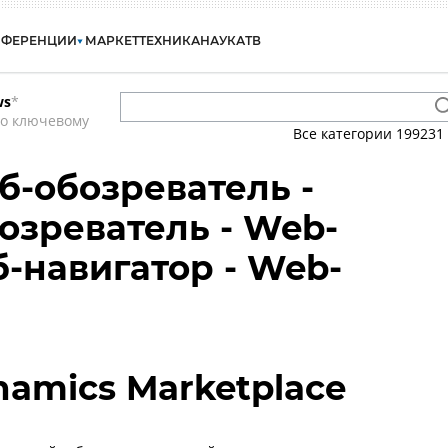
НФЕРЕНЦИИ
МАРКЕТ
ТЕХНИКА
НАУКА
ТВ
ws
*
по ключевому
Все категории
199231
б-обозреватель -
озреватель - Web-
б-навигатор - Web-
namics Marketplace