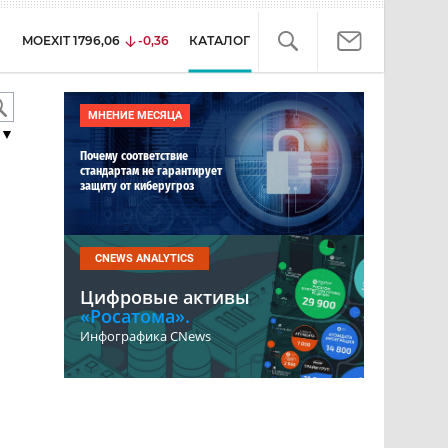
MOEXIT
1796,06
-0,36
КАТАЛОГ
МНЕНИЕ МЕСЯЦА
▼
Почему соответствие
стандартам не гарантирует
защиту от киберугроз
CNEWS ANALYTICS
Цифровые активы
«Росатома».
Инфографика CNews