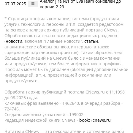
Аналог Jira №1 от EvaTeam обновлен до
07.07.2025
версии 2.29
* Страница-профиль компании, системы (продукта или
услуги), технологии, персоны и т.п. создается редактором
на основе анализа архива публикаций портала CNews.
Обрабатываются тексты всех редакционных разделов
(
новости
, включая "Главные новости",
статьи
,
аналитические обзоры рынков, интервью, а также
содержание партнёрских проектов). Таким образом, чем
больше публикаций на CNews было с именем компании
или продукта/услуги, тем более информативен профиль.
Профиль может быть дополнен (обогащен) дополнительной
информацией, в т.ч. презентацией о компании или
продукте/услуге.
Обработан архив публикаций портала CNews.ru c 11.1998
до 08.2026 годы.
Ключевых фраз выявлено - 1462640, в очереди разбора -
724746.
Создано именных указателей - 199002.
Редакция Индексной книги CNews -
book@cnews.ru
Читатели CNews — это руководители и сотрудники одной