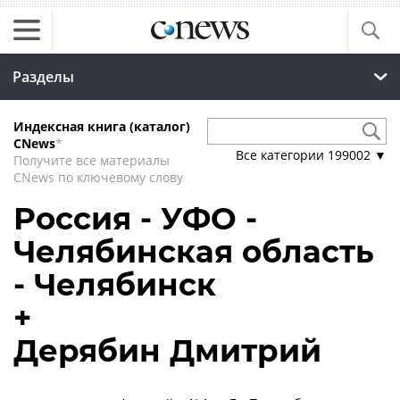
Разделы
Индексная книга (каталог)
CNews
*
Все категории
199002
▼
Получите все материалы
CNews по ключевому слову
Россия - УФО -
Челябинская область
- Челябинск
+
Дерябин Дмитрий