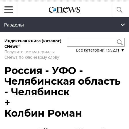
Разделы
Индексная книга (каталог)
CNews
*
Все категории
199231
▼
Получите все материалы
CNews по ключевому слову
Россия - УФО -
Челябинская область
- Челябинск
+
Колбин Роман