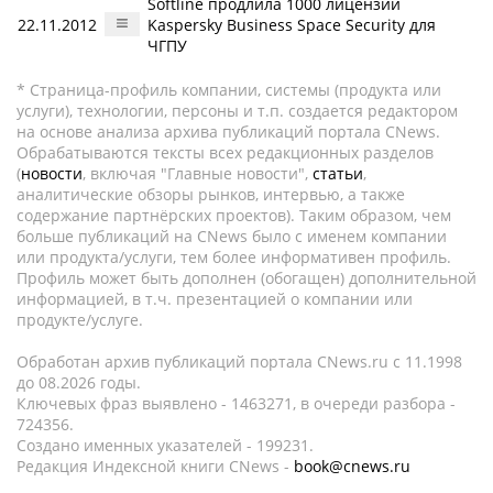
Softline продлила 1000 лицензий
22.11.2012
Kaspersky Business Space Security для
ЧГПУ
* Страница-профиль компании, системы (продукта или
услуги), технологии, персоны и т.п. создается редактором
на основе анализа архива публикаций портала CNews.
Обрабатываются тексты всех редакционных разделов
(
новости
, включая "Главные новости",
статьи
,
аналитические обзоры рынков, интервью, а также
содержание партнёрских проектов). Таким образом, чем
больше публикаций на CNews было с именем компании
или продукта/услуги, тем более информативен профиль.
Профиль может быть дополнен (обогащен) дополнительной
информацией, в т.ч. презентацией о компании или
продукте/услуге.
Обработан архив публикаций портала CNews.ru c 11.1998
до 08.2026 годы.
Ключевых фраз выявлено - 1463271, в очереди разбора -
724356.
Создано именных указателей - 199231.
Редакция Индексной книги CNews -
book@cnews.ru