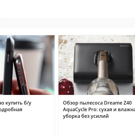
но купить б/у
Обзор пылесоса Dreame Z40
подробная
AquaCycle Pro: сухая и влажн
уборка без усилий