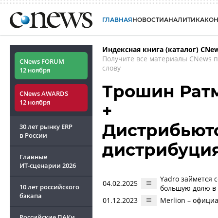
ГЛАВНАЯ
НОВОСТИ
АНАЛИТИКА
КО
Индексная книга (каталог) CNe
Получите все материалы CNews 
CNews FORUM
слову
12 ноября
Трошин Рат
CNews AWARDS
12 ноября
+
Дистрибьюто
30 лет рынку ERP
в России
дистрибуци
Главные
ИТ-сценарии
2026
Yadro займется 
04.02.2025
10 лет российского
большую долю в 
бэкапа
01.12.2023
Merlion – офици
Российские ПАКи