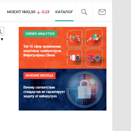
MOEXIT
1802,50
-0,23
КАТАЛОГ
CNEWS ANALYTICS
▼
Топ-10 сфер применения
квантовых компьютеров.
Инфографика CNews
МНЕНИЕ МЕСЯЦА
Почему соответствие
стандартам не гарантирует
защиту от киберугроз