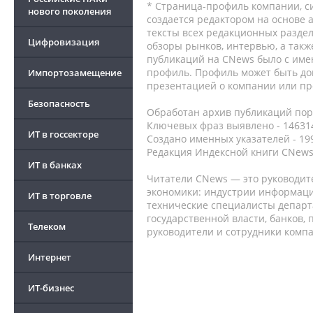
* Страница-профиль компании, сис
нового поколения
создается редактором на основе
тексты всех редакционных раздел
Цифровизация
обзоры рынков, интервью, а такж
публикаций на CNews было с име
профиль. Профиль может быть до
Импортозамещение
презентацией о компании или про
Безопасность
Обработан архив публикаций порт
Ключевых фраз выявлено - 146314
ИТ в госсекторе
Создано именных указателей - 19
Редакция Индексной книги CNews
ИТ в банках
Читатели CNews — это руководит
экономики: индустрии информаци
ИТ в торговле
технические специалисты депар
государственной власти, банков,
Телеком
руководители и сотрудники комп
Интернет
ИТ-бизнес