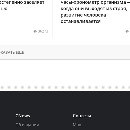
остепенно заселяет
часы-хронометр организма 
нью
когда они выходят из строя,
развитие человека
останавливается
36273
КАЗАТЬ ЕЩЕ
CNews
Соцсети
Об издании
Max