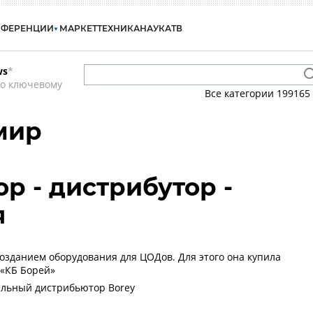
НФЕРЕНЦИИ
МАРКЕТ
ТЕХНИКА
НАУКА
ТВ
ws
*
по ключевому
Все категории
199165
мир
р - дистрибутор -
я
созданием оборудования для ЦОДов. Для этого она купила
«КБ Борей»
альный дистрибьютор Borey