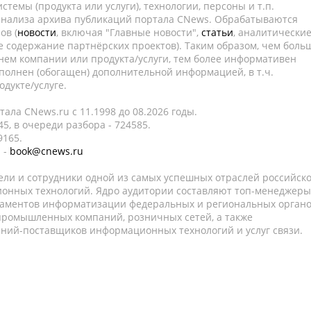
темы (продукта или услуги), технологии, персоны и т.п.
 анализа архива публикаций портала CNews. Обрабатываются
ов (
новости
, включая "Главные новости",
статьи
, аналитически
е содержание партнёрских проектов). Таким образом, чем боль
нем компании или продукта/услуги, тем более информативен
полнен (обогащен) дополнительной информацией, в т.ч.
дукте/услуге.
ала CNews.ru c 11.1998 до 08.2026 годы.
5, в очереди разбора - 724585.
9165.
 -
book@cnews.ru
ели и сотрудники одной из самых успешных отраслей российск
онных технологий. Ядро аудитории составляют топ-менеджеры
таментов информатизации федеральных и региональных орган
 промышленных компаний, розничных сетей, а также
аний-поставщиков информационных технологий и услуг связи.