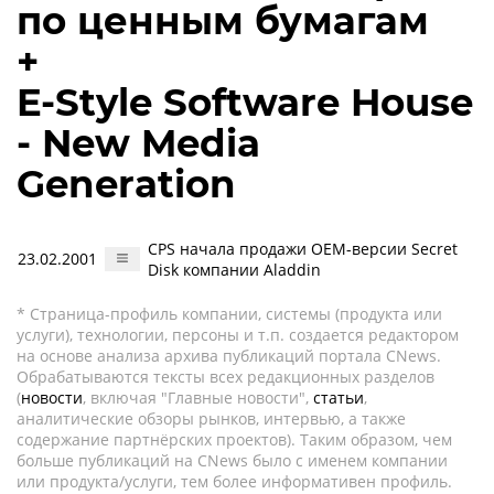
по ценным бумагам
+
E-Style Software House
- New Media
Generation
CPS начала продажи OEM-версии Secret
23.02.2001
Disk компании Aladdin
* Страница-профиль компании, системы (продукта или
услуги), технологии, персоны и т.п. создается редактором
на основе анализа архива публикаций портала CNews.
Обрабатываются тексты всех редакционных разделов
(
новости
, включая "Главные новости",
статьи
,
аналитические обзоры рынков, интервью, а также
содержание партнёрских проектов). Таким образом, чем
больше публикаций на CNews было с именем компании
или продукта/услуги, тем более информативен профиль.