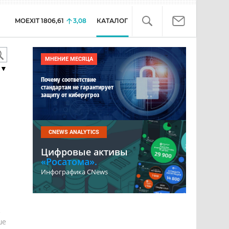
MOEXIT
1806,61
3,08
КАТАЛОГ
МНЕНИЕ МЕСЯЦА
▼
Почему соответствие
стандартам не гарантирует
защиту от киберугроз
CNEWS ANALYTICS
Цифровые активы
«Росатома».
Инфографика CNews
е
ше