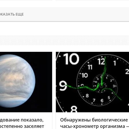
КАЗАТЬ ЕЩЕ
дование показало,
Обнаружены биологические
остепенно заселяет
часы-хронометр организма 