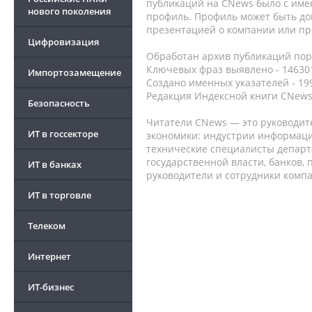
публикаций на CNews было с име
нового поколения
профиль. Профиль может быть до
презентацией о компании или про
Цифровизация
Обработан архив публикаций порт
Ключевых фраз выявлено - 146301
Импортозамещение
Создано именных указателей - 19
Редакция Индексной книги CNews
Безопасность
Читатели CNews — это руководит
ИТ в госсекторе
экономики: индустрии информаци
технические специалисты депар
государственной власти, банков,
ИТ в банках
руководители и сотрудники комп
ИТ в торговле
Телеком
Интернет
ИТ-бизнес