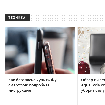
ТЕХНИКА
Как безопасно купить б/у
Обзор пылес
смартфон: подробная
AquaCycle Pr
инструкция
уборка без 