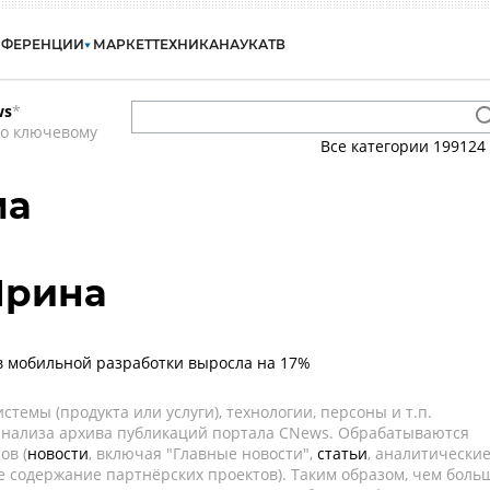
НФЕРЕНЦИИ
МАРКЕТ
ТЕХНИКА
НАУКА
ТВ
ws
*
по ключевому
Все категории
199124
ма
Ирина
 мобильной разработки выросла на 17%
темы (продукта или услуги), технологии, персоны и т.п.
 анализа архива публикаций портала CNews. Обрабатываются
ов (
новости
, включая "Главные новости",
статьи
, аналитически
е содержание партнёрских проектов). Таким образом, чем боль