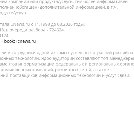
нем компании или продукта/услуги, тем более информативен
полнен (обогащен) дополнительной информацией, в т.ч.
дукте/услуге.
ала CNews.ru c 11.1998 до 08.2026 годы.
8, в очереди разбора - 724624.
9124.
 -
book@cnews.ru
ели и сотрудники одной из самых успешных отраслей российск
онных технологий. Ядро аудитории составляют топ-менеджеры
таментов информатизации федеральных и региональных орган
 промышленных компаний, розничных сетей, а также
аний-поставщиков информационных технологий и услуг связи.