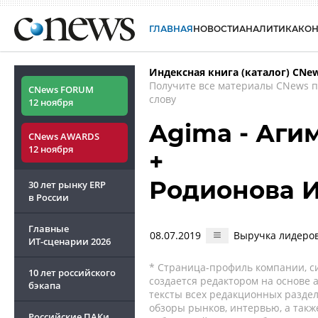
ГЛАВНАЯ
НОВОСТИ
АНАЛИТИКА
КО
Индексная книга (каталог) CNe
Получите все материалы CNews 
CNews FORUM
слову
12 ноября
Agima - Аги
CNews AWARDS
12 ноября
+
Родионова 
30 лет рынку ERP
в России
Главные
08.07.2019
Выручка лидеров
ИТ-сценарии
2026
* Страница-профиль компании, сис
10 лет российского
создается редактором на основе
бэкапа
тексты всех редакционных раздел
обзоры рынков, интервью, а такж
Российские ПАКи