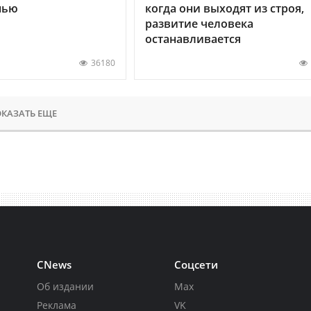
нью
когда они выходят из строя,
развитие человека
останавливается
36180
КАЗАТЬ ЕЩЕ
CNews
Соцсети
Об издании
Max
Реклама
VK