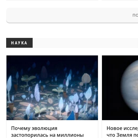
ПО
НАУКА
Почему эволюция
Новое иссле
застопорилась на миллионы
что Земля п