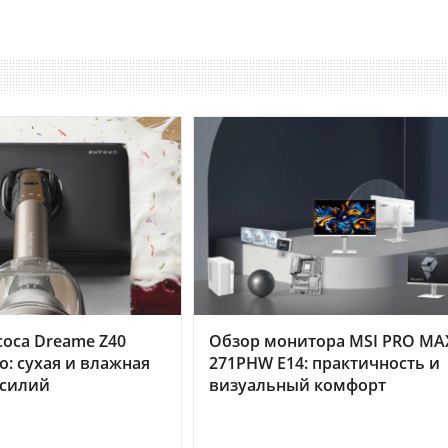
оса Dreame Z40
Обзор монитора MSI PRO MA
o: сухая и влажная
271PHW E14: практичность и
усилий
визуальный комфорт