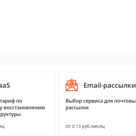
aaS
Email-рассылки
тариф по
Выбор сервиса для почтовы
у восстановлению
рассылок
труктуры
яц
От 0.13 руб./месяц