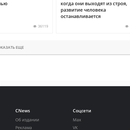
нью
когда они выходят из строя,
развитие человека
останавливается
36119
КАЗАТЬ ЕЩЕ
CNews
Соцсети
Об издании
Max
Реклама
VK