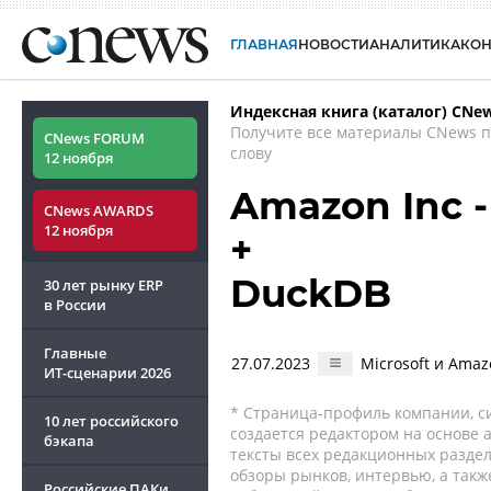
ГЛАВНАЯ
НОВОСТИ
АНАЛИТИКА
КО
Индексная книга (каталог) CNe
Получите все материалы CNews 
CNews FORUM
слову
12 ноября
Amazon Inc 
CNews AWARDS
12 ноября
+
DuckDB
30 лет рынку ERP
в России
Главные
27.07.2023
Microsoft и Amaz
ИТ-сценарии
2026
* Страница-профиль компании, сис
10 лет российского
создается редактором на основе
бэкапа
тексты всех редакционных раздел
обзоры рынков, интервью, а такж
Российские ПАКи