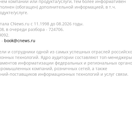
нем компании или продукта/услуги, тем более информативен
полнен (обогащен) дополнительной информацией, в т.ч.
дукте/услуге.
ала CNews.ru c 11.1998 до 08.2026 годы.
8, в очереди разбора - 724706.
9092.
 -
book@cnews.ru
ели и сотрудники одной из самых успешных отраслей российск
онных технологий. Ядро аудитории составляют топ-менеджеры
таментов информатизации федеральных и региональных орган
 промышленных компаний, розничных сетей, а также
аний-поставщиков информационных технологий и услуг связи.