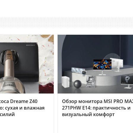
оса Dreame Z40
Обзор монитора MSI PRO MA
o: сухая и влажная
271PHW E14: практичность и
усилий
визуальный комфорт