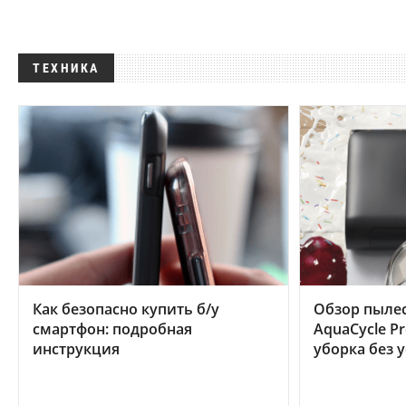
ТЕХНИКА
Как безопасно купить б/у
Обзор пылес
смартфон: подробная
AquaCycle Pr
инструкция
уборка без 