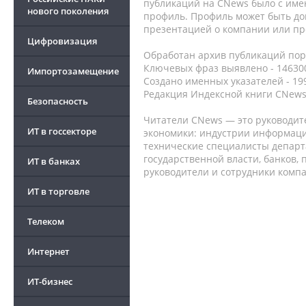
публикаций на CNews было с име
нового поколения
профиль. Профиль может быть до
презентацией о компании или про
Цифровизация
Обработан архив публикаций порт
Ключевых фраз выявлено - 146300
Импортозамещение
Создано именных указателей - 19
Редакция Индексной книги CNews
Безопасность
Читатели CNews — это руководит
ИТ в госсекторе
экономики: индустрии информаци
технические специалисты депар
государственной власти, банков,
ИТ в банках
руководители и сотрудники комп
ИТ в торговле
Телеком
Интернет
ИТ-бизнес