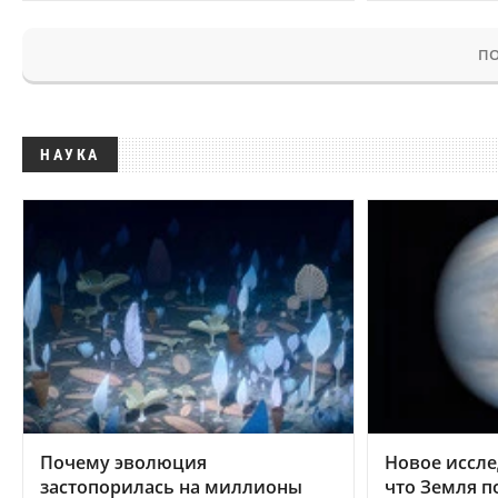
ПО
НАУКА
Почему эволюция
Новое иссле
застопорилась на миллионы
что Земля п