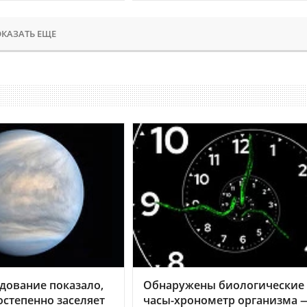
КАЗАТЬ ЕЩЕ
дование показало,
Обнаружены биологические
остепенно заселяет
часы-хронометр организма 