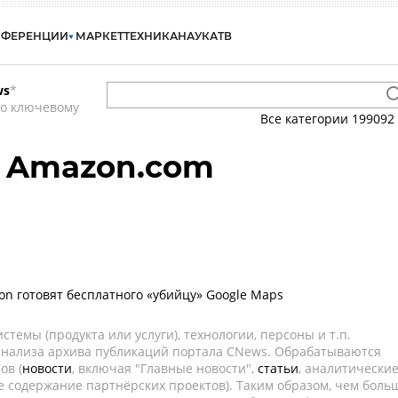
НФЕРЕНЦИИ
МАРКЕТ
ТЕХНИКА
НАУКА
ТВ
ws
*
по ключевому
Все категории
199092
- Amazon.com
on готовят бесплатного «убийцу» Google Maps
темы (продукта или услуги), технологии, персоны и т.п.
 анализа архива публикаций портала CNews. Обрабатываются
ов (
новости
, включая "Главные новости",
статьи
, аналитически
е содержание партнёрских проектов). Таким образом, чем боль