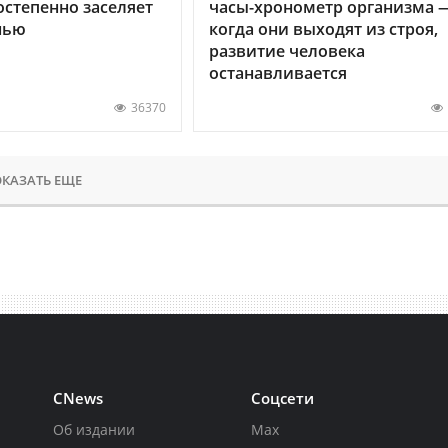
остепенно заселяет
часы-хронометр организма 
нью
когда они выходят из строя,
развитие человека
останавливается
36370
КАЗАТЬ ЕЩЕ
CNews
Соцсети
Об издании
Max