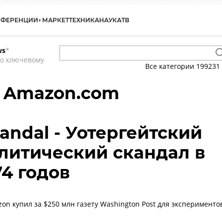
НФЕРЕНЦИИ
МАРКЕТ
ТЕХНИКА
НАУКА
ТВ
ws
*
по ключевому
Все категории
199231
- Amazon.com
andal - Уотергейтский
олитический скандал в
74 годов
on купил за $250 млн газету Washington Post для эксперименто