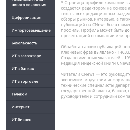
* Страница-профиль компании, сис
нового поколения
создается редактором на основе
тексты всех редакционных раздел
Цифровизация
обзоры рынков, интервью, а такж
публикаций на CNews было с име
профиль. Профиль может быть до
Импортозамещение
презентацией о компании или про
Безопасность
Обработан архив публикаций порт
Ключевых фраз выявлено - 146332
ИТ в госсекторе
Создано именных указателей - 19
Редакция Индексной книги CNews
ИТ в банках
Читатели CNews — это руководит
экономики: индустрии информаци
ИТ в торговле
технические специалисты депар
государственной власти, банков,
Телеком
руководители и сотрудники комп
Интернет
ИТ-бизнес