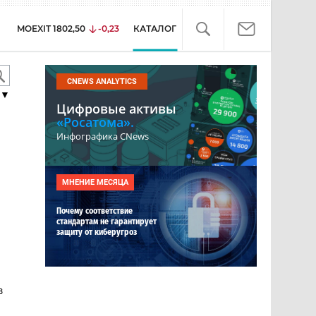
MOEXIT
1802,50
-0,23
КАТАЛОГ
CNEWS ANALYTICS
▼
Цифровые активы
«Росатома».
Инфографика CNews
МНЕНИЕ МЕСЯЦА
Почему соответствие
стандартам не гарантирует
защиту от киберугроз
в