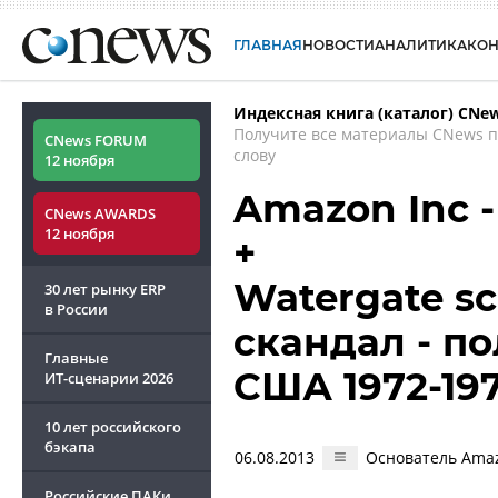
ГЛАВНАЯ
НОВОСТИ
АНАЛИТИКА
КО
Индексная книга (каталог) CNe
Получите все материалы CNews 
CNews FORUM
слову
12 ноября
Amazon Inc 
CNews AWARDS
12 ноября
+
Watergate sc
30 лет рынку ERP
в России
скандал - п
Главные
США 1972-19
ИТ-сценарии
2026
10 лет российского
бэкапа
06.08.2013
Основатель Amaz
Российские ПАКи