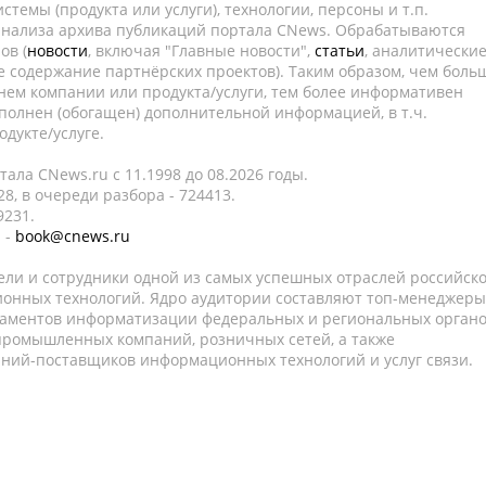
темы (продукта или услуги), технологии, персоны и т.п.
 анализа архива публикаций портала CNews. Обрабатываются
ов (
новости
, включая "Главные новости",
статьи
, аналитически
е содержание партнёрских проектов). Таким образом, чем боль
нем компании или продукта/услуги, тем более информативен
полнен (обогащен) дополнительной информацией, в т.ч.
дукте/услуге.
ала CNews.ru c 11.1998 до 08.2026 годы.
8, в очереди разбора - 724413.
9231.
 -
book@cnews.ru
ели и сотрудники одной из самых успешных отраслей российск
онных технологий. Ядро аудитории составляют топ-менеджеры
таментов информатизации федеральных и региональных орган
 промышленных компаний, розничных сетей, а также
аний-поставщиков информационных технологий и услуг связи.