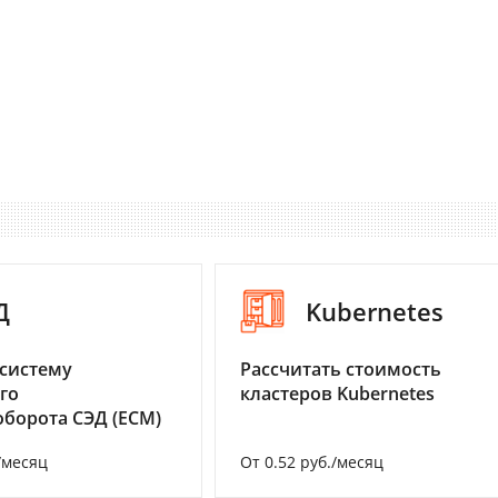
Д
Kubernetes
систему
Рассчитать стоимость
го
кластеров Kubernetes
борота СЭД (ECM)
/месяц
От 0.52 руб./месяц