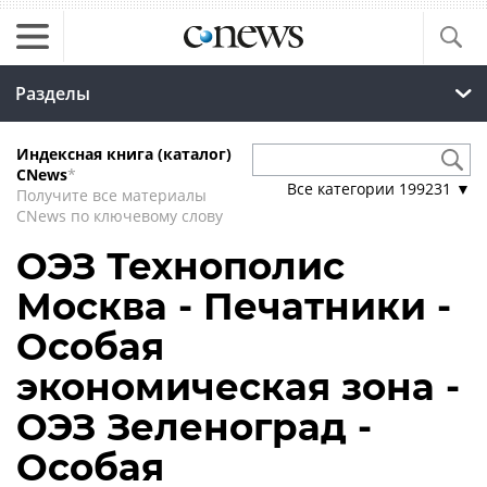
Разделы
Индексная книга (каталог)
CNews
*
Все категории
199231
▼
Получите все материалы
CNews по ключевому слову
ОЭЗ Технополис
Москва - Печатники -
Особая
экономическая зона -
ОЭЗ Зеленоград -
Особая