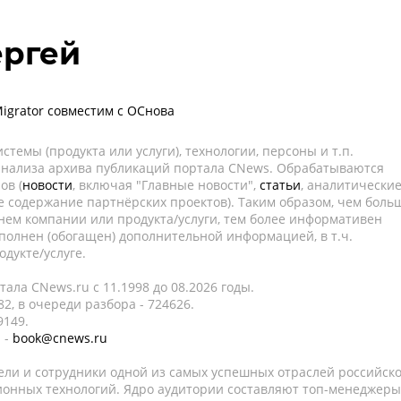
ергей
Migrator совместим с ОСнова
темы (продукта или услуги), технологии, персоны и т.п.
 анализа архива публикаций портала CNews. Обрабатываются
ов (
новости
, включая "Главные новости",
статьи
, аналитически
е содержание партнёрских проектов). Таким образом, чем боль
нем компании или продукта/услуги, тем более информативен
полнен (обогащен) дополнительной информацией, в т.ч.
дукте/услуге.
ала CNews.ru c 11.1998 до 08.2026 годы.
2, в очереди разбора - 724626.
9149.
 -
book@cnews.ru
ели и сотрудники одной из самых успешных отраслей российск
онных технологий. Ядро аудитории составляют топ-менеджеры