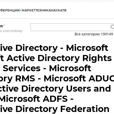
НФЕРЕНЦИИ
МАРКЕТ
ТЕХНИКА
НАУКА
ТВ
ws
*
по ключевому
Все категории
199149
ive Directory - Microsoft
t Active Directory Rights
ervices - Microsoft
tory RMS - Microsoft ADU
ctive Directory Users and
Microsoft ADFS -
ive Directory Federation