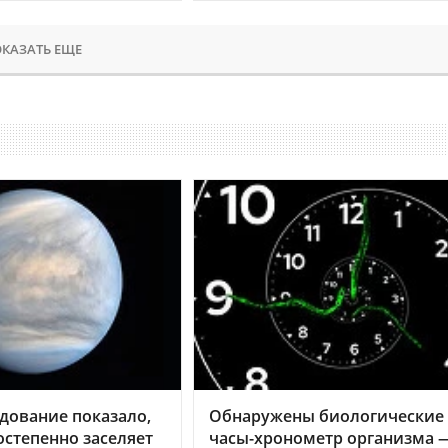
КАЗАТЬ ЕЩЕ
дование показало,
Обнаружены биологические
остепенно заселяет
часы-хронометр организма 