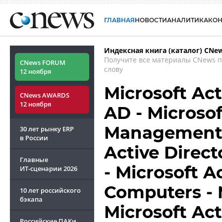
ГЛАВНАЯ
НОВОСТИ
АНАЛИТИКА
КО
Индексная книга (каталог) CNe
Получите все материалы CNews 
CNews FORUM
слову
12 ноября
Microsoft Act
CNews AWARDS
12 ноября
AD - Microsof
Management S
30 лет рынку ERP
в России
Active Direc
Главные
- Microsoft A
ИТ-сценарии
2026
Computers - 
10 лет российского
бэкапа
Microsoft Act
Российские ПАКи