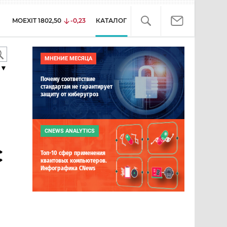
MOEXIT
1802,50
-0,23
КАТАЛОГ
МНЕНИЕ МЕСЯЦА
▼
Почему соответствие
стандартам не гарантирует
защиту от киберугроз
CNEWS ANALYTICS
C
Топ-10 сфер применения
квантовых компьютеров.
Инфографика CNews