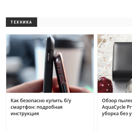
ТЕХНИКА
Как безопасно купить б/у
Обзор пылес
смартфон: подробная
AquaCycle Pr
инструкция
уборка без 