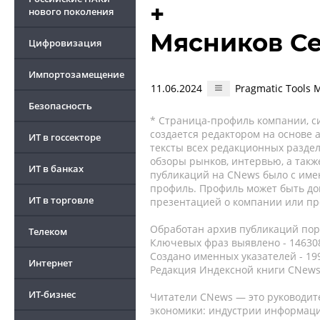
+
нового поколения
Мясников С
Цифровизация
Импортозамещение
11.06.2024
Pragmatic Tools 
Безопасность
* Страница-профиль компании, сис
создается редактором на основе
ИТ в госсекторе
тексты всех редакционных раздел
обзоры рынков, интервью, а такж
ИТ в банках
публикаций на CNews было с име
профиль. Профиль может быть до
ИТ в торговле
презентацией о компании или про
Обработан архив публикаций порт
Телеком
Ключевых фраз выявлено - 146308
Создано именных указателей - 19
Интернет
Редакция Индексной книги CNews
ИТ-бизнес
Читатели CNews — это руководит
экономики: индустрии информаци