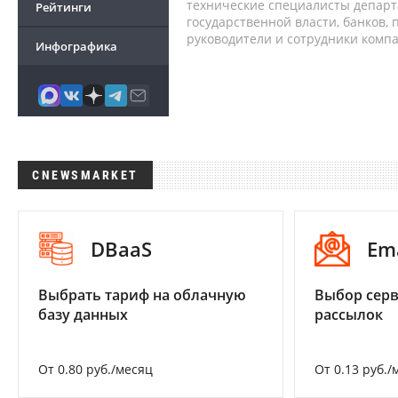
технические специалисты депар
Рейтинги
государственной власти, банков,
руководители и сотрудники комп
Инфографика
CNEWSMARKET
DBaaS
Em
Выбрать тариф на облачную
Выбор серв
базу данных
рассылок
От 0.80 руб./месяц
От 0.13 руб./