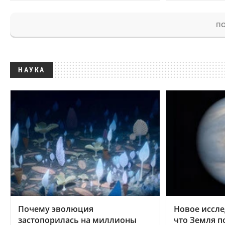
ПО
НАУКА
Почему эволюция
Новое иссле
застопорилась на миллионы
что Земля п