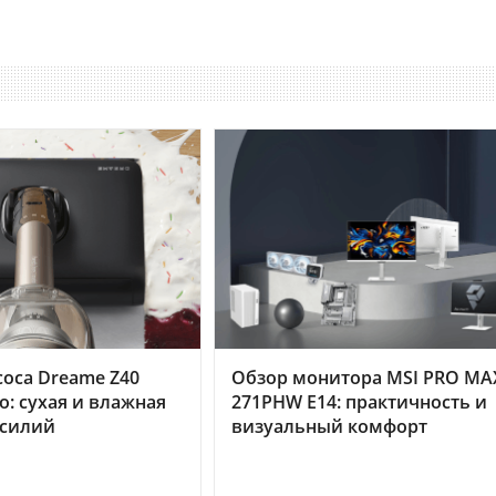
оса Dreame Z40
Обзор монитора MSI PRO MA
o: сухая и влажная
271PHW E14: практичность и
усилий
визуальный комфорт