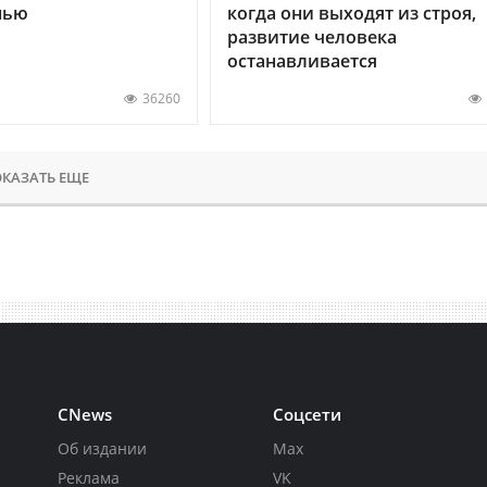
нью
когда они выходят из строя,
развитие человека
останавливается
36260
КАЗАТЬ ЕЩЕ
CNews
Соцсети
Об издании
Max
Реклама
VK