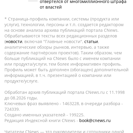
отвертелся от многомиллионного штрафа
от властей
* Страница-профиль компании, системы (продукта или
услуги), технологии, персоны и т.п. создается редактором
на основе анализа архива публикаций портала CNews.
Обрабатываются тексты всех редакционных разделов
(
новости
, включая "Главные новости",
статьи
,
аналитические обзоры рынков, интервью, а также
содержание партнёрских проектов). Таким образом, чем
больше публикаций на CNews было с именем компании
или продукта/услуги, тем более информативен профиль.
Профиль может быть дополнен (обогащен) дополнительной
информацией, в т.ч. презентацией о компании или
продукте/услуге.
Обработан архив публикаций портала CNews.ru c 11.1998
до 08.2026 годы.
Ключевых фраз выявлено - 1463228, в очереди разбора -
724339.
Создано именных указателей - 199225.
Редакция Индексной книги CNews -
book@cnews.ru
Читатели CNews — это руководители и сотрудники одной