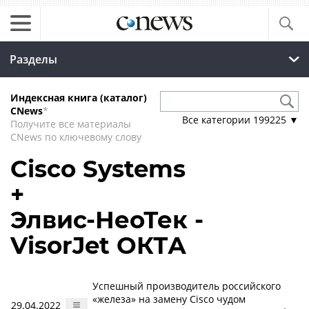
Разделы
Индексная книга (каталог)
CNews
*
Все категории
199225
▼
Получите все материалы
CNews по ключевому слову
Cisco Systems
+
Элвис-НеоТек -
VisorJet ОКТА
Успешный производитель российского
«железа» на замену Cisco чудом
29.04.2022