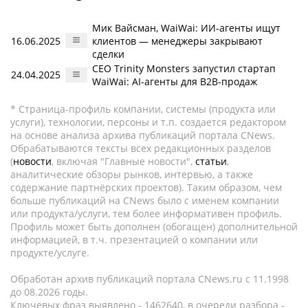
Мик Вайсман, WaiWai: ИИ-агенты ищут
16.06.2025
клиентов — менеджеры закрывают
сделки
CEO Trinity Monsters запустил стартап
24.04.2025
WaiWai: AI-агенты для B2B-продаж
* Страница-профиль компании, системы (продукта или
услуги), технологии, персоны и т.п. создается редактором
на основе анализа архива публикаций портала CNews.
Обрабатываются тексты всех редакционных разделов
(
новости
, включая "Главные новости",
статьи
,
аналитические обзоры рынков, интервью, а также
содержание партнёрских проектов). Таким образом, чем
больше публикаций на CNews было с именем компании
или продукта/услуги, тем более информативен профиль.
Профиль может быть дополнен (обогащен) дополнительной
информацией, в т.ч. презентацией о компании или
продукте/услуге.
Обработан архив публикаций портала CNews.ru c 11.1998
до 08.2026 годы.
Ключевых фраз выявлено - 1462640, в очереди разбора -