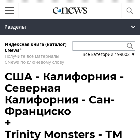
Разделы
Индексная книга (каталог)
CNews
*
Все категории
199002
▼
Получите все материалы
CNews по ключевому слову
США - Калифорния -
Северная
Калифорния - Сан-
Франциско
+
Trinity Monsters - ТМ