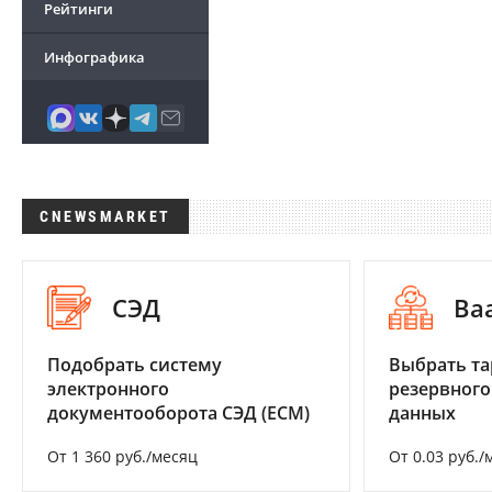
Рейтинги
Инфографика
CNEWSMARKET
СЭД
Ba
Подобрать систему
Выбрать та
электронного
резервного
документооборота СЭД (ECM)
данных
От 1 360 руб./месяц
От 0.03 руб./