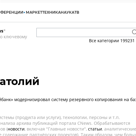
НФЕРЕНЦИИ
МАРКЕТ
ТЕХНИКА
НАУКА
ТВ
ws
*
по ключевому
Все категории
199231
натолий
банк» модернизировал систему резервного копирования на ба
темы (продукта или услуги), технологии, персоны и т.п.
 анализа архива публикаций портала CNews. Обрабатываются
ов (
новости
, включая "Главные новости",
статьи
, аналитически
е содержание партнёрских проектов). Таким образом, чем боль