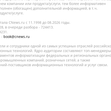
нем компании или продукта/услуги, тем более информативен
полнен (обогащен) дополнительной информацией, в т.ч.
дукте/услуге.
ала CNews.ru c 11.1998 до 08.2026 годы.
8, в очереди разбора - 724413.
9231.
 -
book@cnews.ru
ели и сотрудники одной из самых успешных отраслей российск
онных технологий. Ядро аудитории составляют топ-менеджеры
таментов информатизации федеральных и региональных орган
 промышленных компаний, розничных сетей, а также
аний-поставщиков информационных технологий и услуг связи.