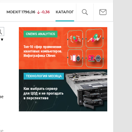
MOEXIT
1796,06
-0,36
КАТАЛОГ
CNEWS ANALYTICS
▼
Топ-10 сфер применения
квантовых компьютеров.
Инфографика CNews
ТЕХНОЛОГИЯ МЕСЯЦА
Как выбрать сервер
для ЦОД и не прогадать
зе
в перспективе
е
ше