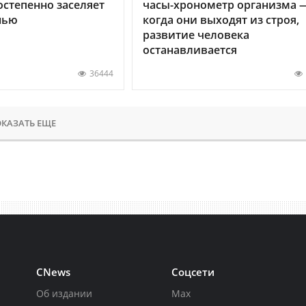
остепенно заселяет
часы-хронометр организма 
нью
когда они выходят из строя,
развитие человека
останавливается
36444
КАЗАТЬ ЕЩЕ
CNews
Соцсети
Об издании
Max