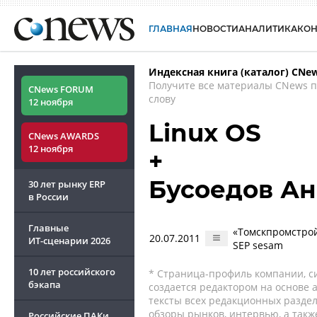
ГЛАВНАЯ
НОВОСТИ
АНАЛИТИКА
КО
Индексная книга (каталог) CNe
Получите все материалы CNews 
CNews FORUM
слову
12 ноября
Linux OS
CNews AWARDS
12 ноября
+
Бусоедов А
30 лет рынку ERP
в России
Главные
«Томскпромстрой
20.07.2011
ИТ-сценарии
2026
SEP sesam
10 лет российского
* Страница-профиль компании, сис
бэкапа
создается редактором на основе
тексты всех редакционных раздел
обзоры рынков, интервью, а такж
Российские ПАКи