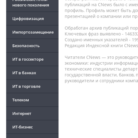
публикаций на CNews было с име
нового поколения
профиль. Профиль может быть до
презентацией о компании или про
Цифровизация
Обработан архив публикаций порт
Импортозамещение
Ключевых фраз выявлено - 146332
Создано именных указателей - 19
Редакция Индексной книги CNews
Безопасность
Читатели CNews — это руководит
ИТ в госсекторе
экономики: индустрии информаци
технические специалисты депар
ИТ в банках
государственной власти, банков,
руководители и сотрудники комп
ИТ в торговле
Телеком
Интернет
ИТ-бизнес