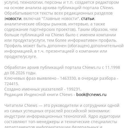
услуги), технологии, персоны и т.п. создается редактором
на основе анализа архива публикаций портала CNews.
Обрабатываются тексты всех редакционных разделов
(
новости
, включая "Главные новости",
статьи
,
аналитические обзоры рынков, интервью, а также
содержание партнёрских проектов). Таким образом, чем
больше публикаций на CNews было с именем компании
или продукта/услуги, тем более информативен профиль.
Профиль может быть дополнен (обогащен) дополнительной
информацией, в т.ч. презентацией о компании или
продукте/услуге.
Обработан архив публикаций портала CNews.ru c 11.1998
до 08.2026 годы.
Ключевых фраз выявлено - 1463330, в очереди разбора -
724415.
Создано именных указателей - 199231.
Редакция Индексной книги CNews -
book@cnews.ru
Читатели CNews — это руководители и сотрудники одной
из самых успешных отраслей российской экономики:
индустрии информационных технологий. Ядро аудитории
составляют топ-менеджеры и технические специалисты
департаментов информатизации федеральных и