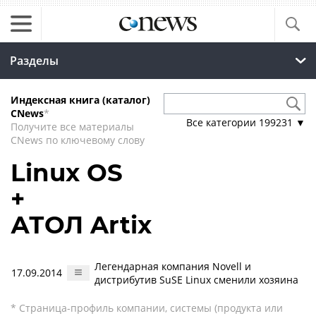
Разделы
Индексная книга (каталог)
CNews
*
Все категории
199231
▼
Получите все материалы
CNews по ключевому слову
Linux OS
+
АТОЛ Artix
Легендарная компания Novell и
17.09.2014
дистрибутив SuSE Linux сменили хозяина
* Страница-профиль компании, системы (продукта или