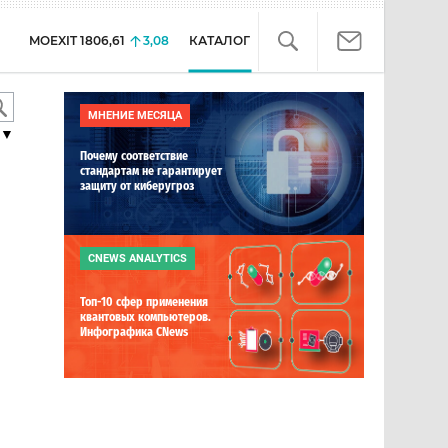
MOEXIT
1806,61
3,08
КАТАЛОГ
МНЕНИЕ МЕСЯЦА
▼
Почему соответствие
стандартам не гарантирует
защиту от киберугроз
CNEWS ANALYTICS
Топ-10 сфер применения
квантовых компьютеров.
Инфографика CNews