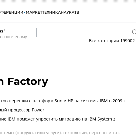
НФЕРЕНЦИИ
МАРКЕТ
ТЕХНИКА
НАУКА
ТВ
ws
*
по ключевому
Все категории
199002
n Factory
тов перешли с платформ Sun и HP на системы IBM в 2009 г.
вый процессор Power
ие IBM поможет упростить миграцию на IBM System z
темы (продукта или услуги), технологии, персоны и т.п.