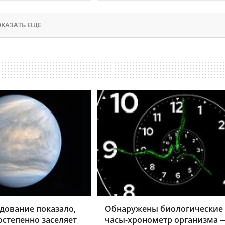
КАЗАТЬ ЕЩЕ
дование показало,
Обнаружены биологические
остепенно заселяет
часы-хронометр организма 