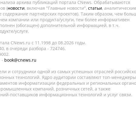
 анализа архива публикаций портала CNews. Обрабатываются
ов (
новости
, включая "Главные новости",
статьи
, аналитически
е содержание партнёрских проектов). Таким образом, чем боль
нем компании или продукта/услуги, тем более информативен
полнен (обогащен) дополнительной информацией, в т.ч.
дукте/услуге.
ала CNews.ru c 11.1998 до 08.2026 годы.
0, в очереди разбора - 724746.
9002.
 -
book@cnews.ru
ели и сотрудники одной из самых успешных отраслей российск
онных технологий. Ядро аудитории составляют топ-менеджеры
таментов информатизации федеральных и региональных орган
 промышленных компаний, розничных сетей, а также
аний-поставщиков информационных технологий и услуг связи.