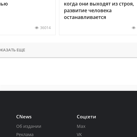
нью
когда они выходят из строя,
развитие человека
останавливается
36014
КАЗАТЬ ЕЩЕ
CNews
Соцсети
Об издании
Max
Реклама
VK