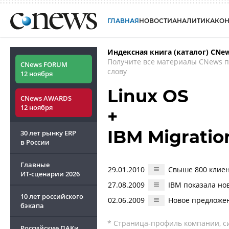
ГЛАВНАЯ
НОВОСТИ
АНАЛИТИКА
КО
Индексная книга (каталог) CNe
Получите все материалы CNews 
CNews FORUM
слову
12 ноября
Linux OS
CNews AWARDS
12 ноября
+
IBM Migratio
30 лет рынку ERP
в России
Главные
29.01.2010
Свыше 800 клиен
ИТ-сценарии
2026
27.08.2009
IBM показала но
10 лет российского
02.06.2009
Новое предложен
бэкапа
* Страница-профиль компании, сис
Российские ПАКи