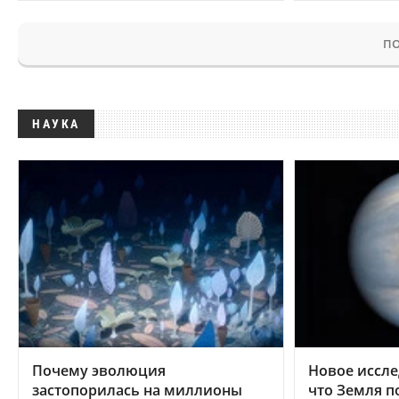
ПО
НАУКА
Почему эволюция
Новое иссле
застопорилась на миллионы
что Земля п