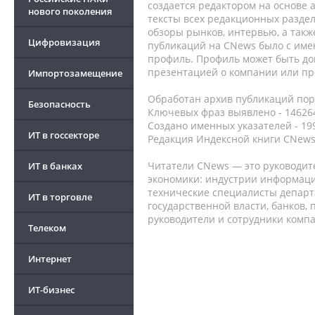
создается редактором на основе
нового поколения
тексты всех редакционных раздел
обзоры рынков, интервью, а такж
Цифровизация
публикаций на CNews было с име
профиль. Профиль может быть до
презентацией о компании или про
Импортозамещение
Обработан архив публикаций порт
Безопасность
Ключевых фраз выявлено - 146264
Создано именных указателей - 19
ИТ в госсекторе
Редакция Индексной книги CNews
Читатели CNews — это руководит
ИТ в банках
экономики: индустрии информаци
технические специалисты депар
ИТ в торговле
государственной власти, банков,
руководители и сотрудники комп
Телеком
Интернет
ИТ-бизнес