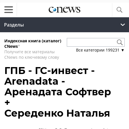
Разделы
Индексная книга (каталог)
CNews
*
Все категории
199231
▼
Получите все материалы
CNews по ключевому слову
ГПБ - ГС-инвест -
Arenadata -
Аренадата Софтвер
+
Середенко Наталья