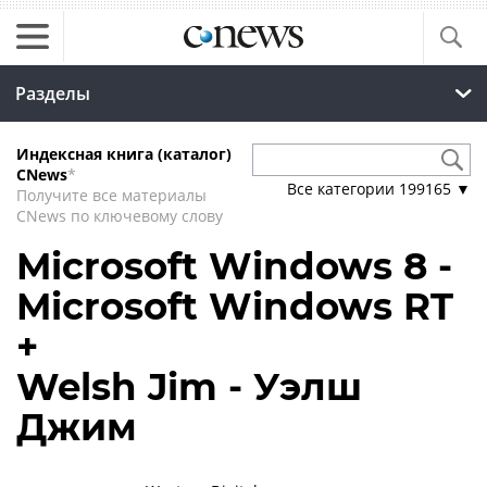
Разделы
Индексная книга (каталог)
CNews
*
Все категории
199165
▼
Получите все материалы
CNews по ключевому слову
Microsoft Windows 8 -
Microsoft Windows RT
+
Welsh Jim - Уэлш
Джим