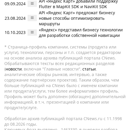
API «Яндекс Карт» добавили поддержку
09.09.2024
Flutter в MapKit SDK и NaviKit SDK
API «Яндекс Карт» предложат бизнесу
23.08.2024
новые способы оптимизировать
маршруты
«Яндекс» представил бизнесу технологии
10.10.2023
для разработки собственной навигации
* Страница-профиль компании, системы (продукта или
услуги), технологии, персоны и т.п. создается редактором
на основе анализа архива публикаций портала CNews.
Обрабатываются тексты всех редакционных разделов
(
новости
, включая "Главные новости",
статьи
,
аналитические обзоры рынков, интервью, а также
содержание партнёрских проектов). Таким образом, чем
больше публикаций на CNews было с именем компании
или продукта/услуги, тем более информативен профиль.
Профиль может быть дополнен (обогащен) дополнительной
информацией, в т.ч. презентацией о компании или
продукте/услуге.
Обработан архив публикаций портала CNews.ru c 11.1998
до 08.2026 годы.
Ключевых фраз выявлено - 1463330, в очереди разбора -