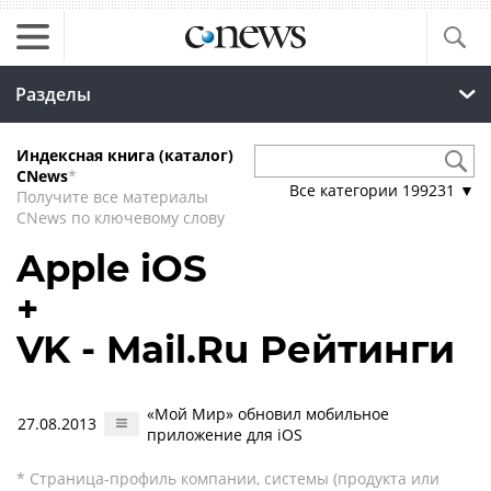
Разделы
Индексная книга (каталог)
CNews
*
Все категории
199231
▼
Получите все материалы
CNews по ключевому слову
Apple iOS
+
VK - Mail.Ru Рейтинги
«Мой Мир» обновил мобильное
27.08.2013
приложение для iOS
* Страница-профиль компании, системы (продукта или