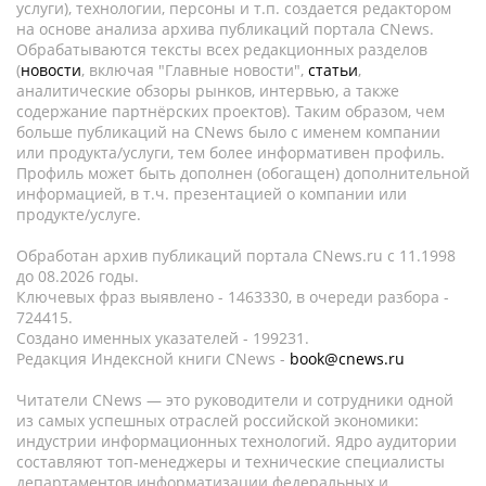
услуги), технологии, персоны и т.п. создается редактором
на основе анализа архива публикаций портала CNews.
Обрабатываются тексты всех редакционных разделов
(
новости
, включая "Главные новости",
статьи
,
аналитические обзоры рынков, интервью, а также
содержание партнёрских проектов). Таким образом, чем
больше публикаций на CNews было с именем компании
или продукта/услуги, тем более информативен профиль.
Профиль может быть дополнен (обогащен) дополнительной
информацией, в т.ч. презентацией о компании или
продукте/услуге.
Обработан архив публикаций портала CNews.ru c 11.1998
до 08.2026 годы.
Ключевых фраз выявлено - 1463330, в очереди разбора -
724415.
Создано именных указателей - 199231.
Редакция Индексной книги CNews -
book@cnews.ru
Читатели CNews — это руководители и сотрудники одной
из самых успешных отраслей российской экономики:
индустрии информационных технологий. Ядро аудитории
составляют топ-менеджеры и технические специалисты
департаментов информатизации федеральных и