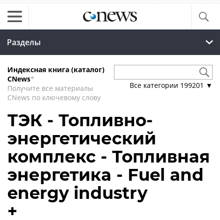
Разделы
Индексная книга (каталог)
CNews
*
Все категории
199201
▼
Получите все материалы
CNews по ключевому слову
ТЭК - Топливно-
энергетический
комплекс - Топливная
энергетика - Fuel and
energy industry
+