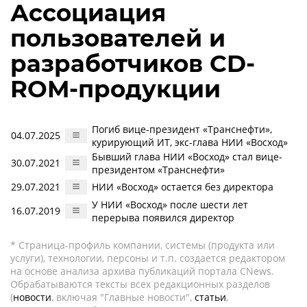
Ассоциация
пользователей и
разработчиков CD-
ROM-продукции
Погиб вице-президент «Транснефти»,
04.07.2025
курирующий ИТ, экс-глава НИИ «Восход»
Бывший глава НИИ «Восход» стал вице-
30.07.2021
президентом «Транснефти»
29.07.2021
НИИ «Восход» остается без директора
У НИИ «Восход» после шести лет
16.07.2019
перерыва появился директор
* Страница-профиль компании, системы (продукта или
услуги), технологии, персоны и т.п. создается редактором
на основе анализа архива публикаций портала CNews.
Обрабатываются тексты всех редакционных разделов
(
новости
, включая "Главные новости",
статьи
,