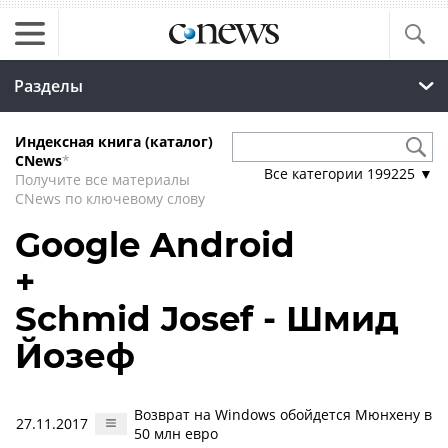
Разделы
Индексная книга (каталог)
CNews
*
Все категории
199225
▼
Получите все материалы
CNews по ключевому слову
Google Android
+
Schmid Josef - Шмид
Йозеф
Возврат на Windows обойдется Мюнхену в
27.11.2017
50 млн евро