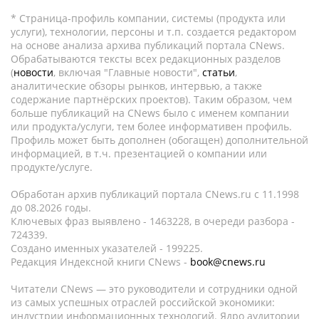
* Страница-профиль компании, системы (продукта или
услуги), технологии, персоны и т.п. создается редактором
на основе анализа архива публикаций портала CNews.
Обрабатываются тексты всех редакционных разделов
(
новости
, включая "Главные новости",
статьи
,
аналитические обзоры рынков, интервью, а также
содержание партнёрских проектов). Таким образом, чем
больше публикаций на CNews было с именем компании
или продукта/услуги, тем более информативен профиль.
Профиль может быть дополнен (обогащен) дополнительной
информацией, в т.ч. презентацией о компании или
продукте/услуге.
Обработан архив публикаций портала CNews.ru c 11.1998
до 08.2026 годы.
Ключевых фраз выявлено - 1463228, в очереди разбора -
724339.
Создано именных указателей - 199225.
Редакция Индексной книги CNews -
book@cnews.ru
Читатели CNews — это руководители и сотрудники одной
из самых успешных отраслей российской экономики:
индустрии информационных технологий. Ядро аудитории