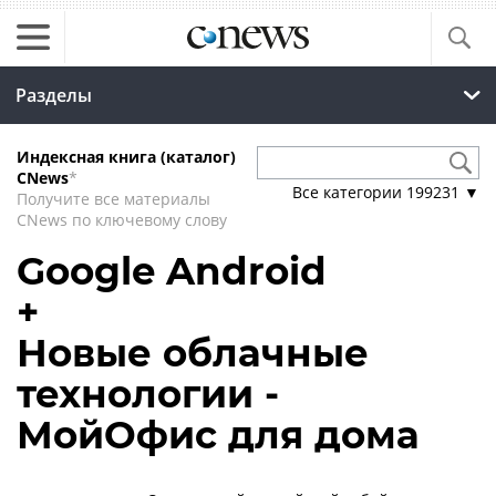
Разделы
Индексная книга (каталог)
CNews
*
Все категории
199231
▼
Получите все материалы
CNews по ключевому слову
Google Android
+
Новые облачные
технологии -
МойОфис для дома