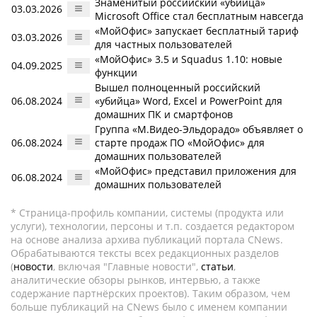
Знаменитый российский «убийца»
03.03.2026
Microsoft Office стал бесплатным навсегда
«МойОфис» запускает бесплатный тариф
03.03.2026
для частных пользователей
«МойОфис» 3.5 и Squadus 1.10: новые
04.09.2025
функции
Вышел полноценный российский
06.08.2024
«убийца» Word, Excel и PowerPoint для
домашних ПК и смартфонов
Группа «М.Видео-Эльдорадо» объявляет о
06.08.2024
старте продаж ПО «МойОфис» для
домашних пользователей
«МойОфис» представил приложения для
06.08.2024
домашних пользователей
* Страница-профиль компании, системы (продукта или
услуги), технологии, персоны и т.п. создается редактором
на основе анализа архива публикаций портала CNews.
Обрабатываются тексты всех редакционных разделов
(
новости
, включая "Главные новости",
статьи
,
аналитические обзоры рынков, интервью, а также
содержание партнёрских проектов). Таким образом, чем
больше публикаций на CNews было с именем компании