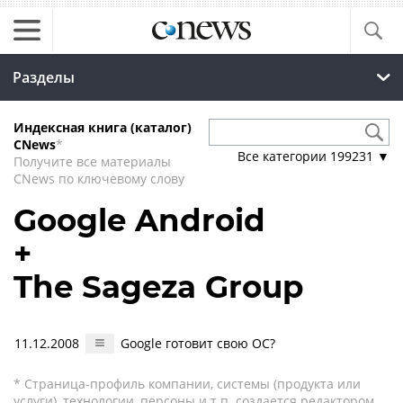
Разделы
Индексная книга (каталог)
CNews
*
Все категории
199231
▼
Получите все материалы
CNews по ключевому слову
Google Android
+
The Sageza Group
11.12.2008
Google готовит свою ОС?
* Страница-профиль компании, системы (продукта или
услуги), технологии, персоны и т.п. создается редактором