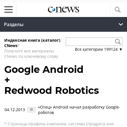
Разделы
Индексная книга (каталог)
CNews
*
Все категории
199124
▼
Получите все материалы
CNews по ключевому слову
Google Android
+
Redwood Robotics
«Отец» Android начал разработку Google-
04.12.2013
роботов
* Страница-профиль компании, системы (продукта или