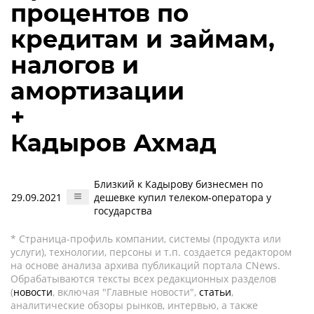
процентов по
кредитам и займам,
налогов и
амортизации
+
Кадыров Ахмад
Близкий к Кадырову бизнесмен по
29.09.2021
дешевке купил телеком-оператора у
государства
* Страница-профиль компании, системы (продукта или
услуги), технологии, персоны и т.п. создается редактором
на основе анализа архива публикаций портала CNews.
Обрабатываются тексты всех редакционных разделов
(
новости
, включая "Главные новости",
статьи
,
аналитические обзоры рынков, интервью, а также