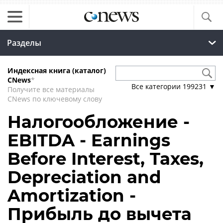
Разделы
Индексная книга (каталог)
CNews
*
Все категории
199231
▼
Получите все материалы
CNews по ключевому слову
Налогообложение -
EBITDA - Earnings
Before Interest, Taxes,
Depreciation and
Amortization -
Прибыль до вычета