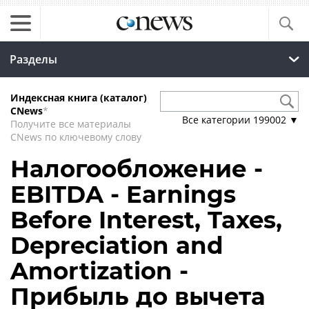
Разделы
Индексная книга (каталог)
CNews
*
Все категории
199002
▼
Получите все материалы
CNews по ключевому слову
Налогообложение -
EBITDA - Earnings
Before Interest, Taxes,
Depreciation and
Amortization -
Прибыль до вычета