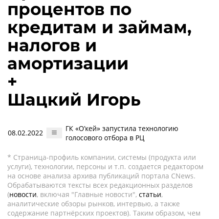
процентов по
кредитам и займам,
налогов и
амортизации
+
Шацкий Игорь
ГК «О’кей» запустила технологию
08.02.2022
голосового отбора в РЦ
* Страница-профиль компании, системы (продукта или
услуги), технологии, персоны и т.п. создается редактором
на основе анализа архива публикаций портала CNews.
Обрабатываются тексты всех редакционных разделов
(
новости
, включая "Главные новости",
статьи
,
аналитические обзоры рынков, интервью, а также
содержание партнёрских проектов). Таким образом, чем