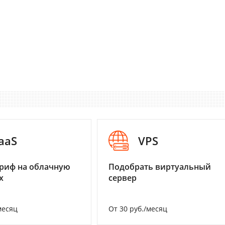
aaS
VPS
риф на облачную
Подобрать виртуальный
х
сервер
месяц
От 30 руб./месяц