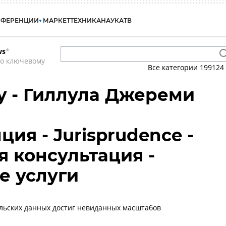
НФЕРЕНЦИИ
МАРКЕТ
ТЕХНИКА
НАУКА
ТВ
ws
*
по ключевому
Все категории
199124
my - Гиллула Джереми
ия - Jurisprudence -
 консультация -
е услуги
льских данных достиг невиданных масштабов