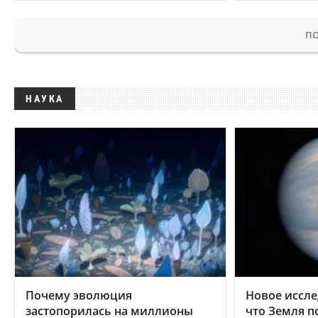
ПО
НАУКА
Почему эволюция
Новое иссле
застопорилась на миллионы
что Земля п