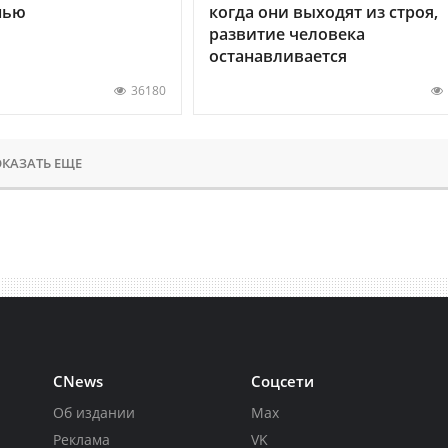
нью
когда они выходят из строя,
развитие человека
останавливается
36180
КАЗАТЬ ЕЩЕ
CNews
Соцсети
Об издании
Max
Реклама
VK