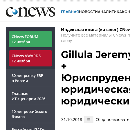
ГЛАВНАЯ
НОВОСТИ
АНАЛИТИКА
КО
Индексная книга (каталог) CNe
Получите все материалы CNews 
CNews FORUM
слову
12 ноября
Gillula Jere
CNews AWARDS
12 ноября
+
Юриспруденц
30 лет рынку ERP
в России
юридическая
Главные
юридически
ИТ-сценарии
2026
10 лет российского
бэкапа
31.10.2018
Сбор пользовате
Российские ПАКи