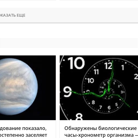
КАЗАТЬ ЕЩЕ
дование показало,
Обнаружены биологические
остепенно заселяет
часы-хронометр организма 