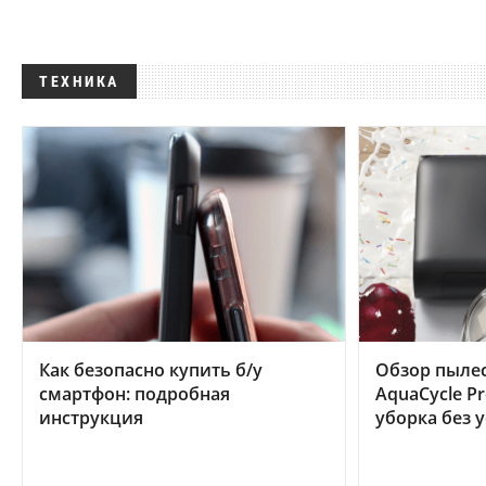
ТЕХНИКА
Как безопасно купить б/у
Обзор пылес
смартфон: подробная
AquaCycle Pr
инструкция
уборка без 