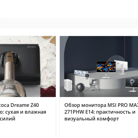
оса Dreame Z40
Обзор монитора MSI PRO MA
o: сухая и влажная
271PHW E14: практичность и
усилий
визуальный комфорт