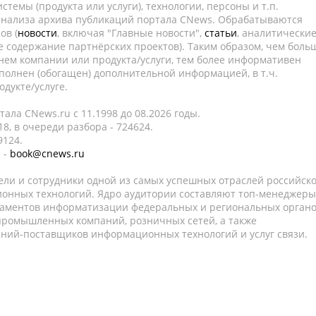
темы (продукта или услуги), технологии, персоны и т.п.
 анализа архива публикаций портала CNews. Обрабатываются
ов (
новости
, включая "Главные новости",
статьи
, аналитически
е содержание партнёрских проектов). Таким образом, чем боль
нем компании или продукта/услуги, тем более информативен
полнен (обогащен) дополнительной информацией, в т.ч.
дукте/услуге.
ала CNews.ru c 11.1998 до 08.2026 годы.
8, в очереди разбора - 724624.
9124.
 -
book@cnews.ru
ели и сотрудники одной из самых успешных отраслей российск
онных технологий. Ядро аудитории составляют топ-менеджеры
таментов информатизации федеральных и региональных орган
 промышленных компаний, розничных сетей, а также
аний-поставщиков информационных технологий и услуг связи.