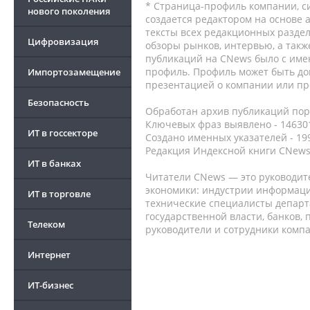
* Страница-профиль компании, сис
нового поколения
создается редактором на основе
тексты всех редакционных раздел
Цифровизация
обзоры рынков, интервью, а такж
публикаций на CNews было с име
профиль. Профиль может быть до
Импортозамещение
презентацией о компании или про
Безопасность
Обработан архив публикаций порт
Ключевых фраз выявлено - 146301
ИТ в госсекторе
Создано именных указателей - 19
Редакция Индексной книги CNews
ИТ в банках
Читатели CNews — это руководит
экономики: индустрии информаци
ИТ в торговле
технические специалисты депар
государственной власти, банков,
Телеком
руководители и сотрудники комп
Интернет
ИТ-бизнес