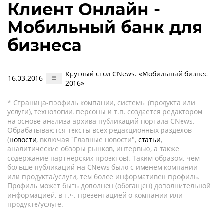
Клиент Онлайн -
Мобильный банк для
бизнеса
Круглый стол CNews: «Мобильный бизнес
16.03.2016
2016»
* Страница-профиль компании, системы (продукта или
услуги), технологии, персоны и т.п. создается редактором
на основе анализа архива публикаций портала CNews.
Обрабатываются тексты всех редакционных разделов
(
новости
, включая "Главные новости",
статьи
,
аналитические обзоры рынков, интервью, а также
содержание партнёрских проектов). Таким образом, чем
больше публикаций на CNews было с именем компании
или продукта/услуги, тем более информативен профиль.
Профиль может быть дополнен (обогащен) дополнительной
информацией, в т.ч. презентацией о компании или
продукте/услуге.