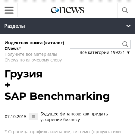
Разделы
Индексная книга (каталог)
CNews
*
Все категории
199231
▼
Получите все материалы
CNews по ключевому слову
Грузия
+
SAP Benchmarking
Будущее финансов: как придать
07.10.2015
ускорение бизнесу
* Страница-профиль компании, системы (продукта или