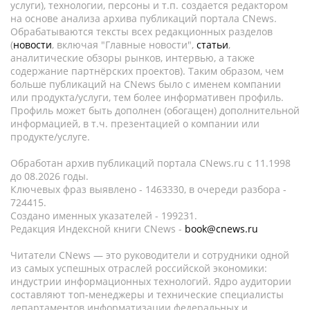
услуги), технологии, персоны и т.п. создается редактором
на основе анализа архива публикаций портала CNews.
Обрабатываются тексты всех редакционных разделов
(
новости
, включая "Главные новости",
статьи
,
аналитические обзоры рынков, интервью, а также
содержание партнёрских проектов). Таким образом, чем
больше публикаций на CNews было с именем компании
или продукта/услуги, тем более информативен профиль.
Профиль может быть дополнен (обогащен) дополнительной
информацией, в т.ч. презентацией о компании или
продукте/услуге.
Обработан архив публикаций портала CNews.ru c 11.1998
до 08.2026 годы.
Ключевых фраз выявлено - 1463330, в очереди разбора -
724415.
Создано именных указателей - 199231.
Редакция Индексной книги CNews -
book@cnews.ru
Читатели CNews — это руководители и сотрудники одной
из самых успешных отраслей российской экономики:
индустрии информационных технологий. Ядро аудитории
составляют топ-менеджеры и технические специалисты
департаментов информатизации федеральных и