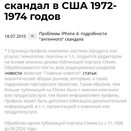
скандал в США 1972-
1974 годов
Проблемы iPhone 4: подробности
18.07.2010
"антенного" скандала
* Страница-профиль компании, системы (продукта или
услуги), технологии, персоны и т.п. создается редактором
на основе анализа архива публикаций портала CNews.
Обрабатываются тексты всех редакционных разделов
(
новости
, включая "Главные новости",
статьи
,
аналитические обзоры рынков, интервью, а также
содержание партнёрских проектов). Таким образом, чем
больше публикаций на CNews было с именем компании
или продукта/услуги, тем более информативен профиль.
Профиль может быть дополнен (обогащен) дополнительной
информацией, в т.ч. презентацией о компании или
продукте/услуге.
Обработан архив публикаций портала CNews.ru c 11.1998
до 08.2026 годы.