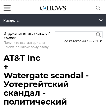
Разделы
Индексная книга (каталог)
CNews
*
Все категории
199231
▼
Получите все материалы
CNews по ключевому слову
AT&T Inc
+
Watergate scandal -
Уотергейтский
скандал -
политический