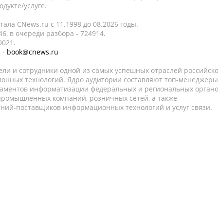
дукте/услуге.
ала CNews.ru c 11.1998 до 08.2026 годы.
6, в очереди разбора - 724914.
9021.
 -
book@cnews.ru
ели и сотрудники одной из самых успешных отраслей российск
онных технологий. Ядро аудитории составляют топ-менеджеры
таментов информатизации федеральных и региональных орган
 промышленных компаний, розничных сетей, а также
аний-поставщиков информационных технологий и услуг связи.