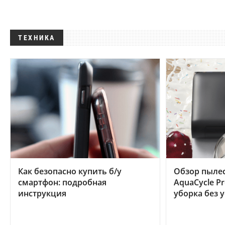
ТЕХНИКА
Как безопасно купить б/у
Обзор пылес
смартфон: подробная
AquaCycle Pr
инструкция
уборка без 