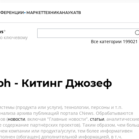
НФЕРЕНЦИИ
МАРКЕТ
ТЕХНИКА
НАУКА
ТВ
ws
*
по ключевому
Все категории
199021
eph - Китинг Джозеф
темы (продукта или услуги), технологии, персоны и т.п.
 анализа архива публикаций портала CNews. Обрабатываются
ов (
новости
, включая "Главные новости",
статьи
, аналитически
е содержание партнёрских проектов). Таким образом, чем боль
нем компании или продукта/услуги, тем более информативен
полнен (обогащен) дополнительной информацией, в т.ч.