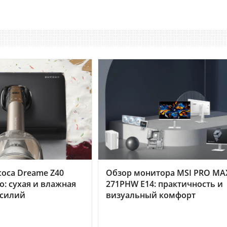
оса Dreame Z40
Обзор монитора MSI PRO MA
o: сухая и влажная
271PHW E14: практичность и
усилий
визуальный комфорт