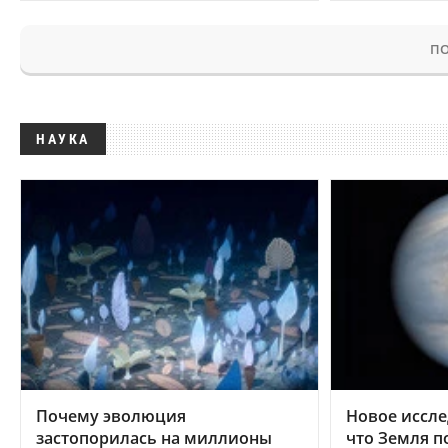
ПО
НАУКА
Почему эволюция
Новое иссле
застопорилась на миллионы
что Земля п