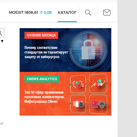
MOEXIT
1806,61
3,08
КАТАЛОГ
МНЕНИЕ МЕСЯЦА
▼
Почему соответствие
стандартам не гарантирует
защиту от киберугроз
CNEWS ANALYTICS
Топ-10 сфер применения
квантовых компьютеров.
Инфографика CNews
е
ше