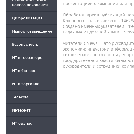
презентацией о компании или про
нового поколения
Обработан архив публикаций порт
Цифровизация
Ключевых фраз выявлено - 146284
Создано именных указателей - 19
Импортозамещение
Редакция Индексной книги CNews
Читатели CNews — это руководит
Безопасность
экономики: индустрии информаци
технические специалисты депар
ИТ в госсекторе
государственной власти, банков,
руководители и сотрудники комп
ИТ в банках
ИТ в торговле
Телеком
Интернет
ИТ-бизнес