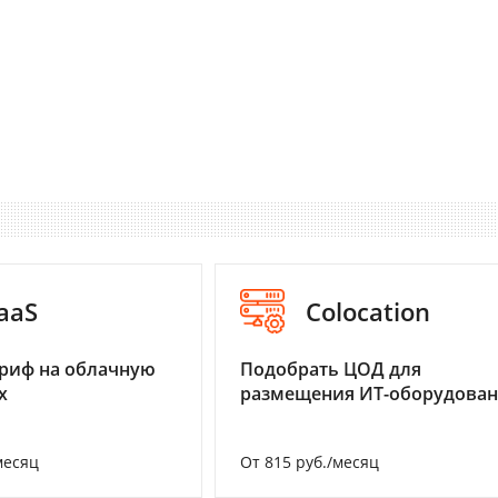
aaS
Colocation
риф на облачную
Подобрать ЦОД для
х
размещения ИТ-оборудова
месяц
От 815 руб./месяц