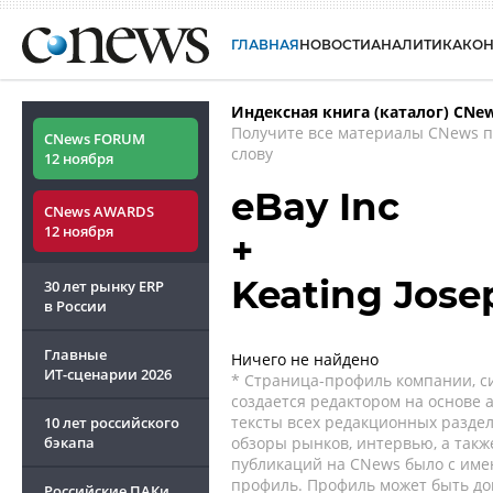
ГЛАВНАЯ
НОВОСТИ
АНАЛИТИКА
КО
Индексная книга (каталог) CNe
Получите все материалы CNews 
CNews FORUM
слову
12 ноября
eBay Inc
CNews AWARDS
12 ноября
+
Keating Jos
30 лет рынку ERP
в России
Главные
Ничего не найдено
ИТ-сценарии
2026
* Страница-профиль компании, сис
создается редактором на основе
тексты всех редакционных раздел
10 лет российского
бэкапа
обзоры рынков, интервью, а такж
публикаций на CNews было с име
профиль. Профиль может быть до
Российские ПАКи