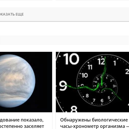
КАЗАТЬ ЕЩЕ
дование показало,
Обнаружены биологические
остепенно заселяет
часы-хронометр организма 