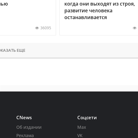
нью
когда они выходят из строя,
развитие человека
останавливается
36095
КАЗАТЬ ЕЩЕ
CNews
Соцсети
Об издании
Max
Реклама
VK