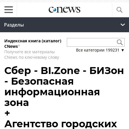
Разделы
Индексная книга (каталог)
CNews
*
Все категории
199231
▼
Получите все материалы
CNews по ключевому слову
Сбер - BI.Zone - БИЗон
- Безопасная
информационная
зона
+
Агентство городских