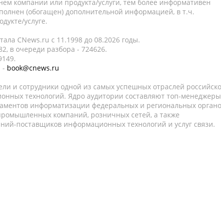
нем компании или продукта/услуги, тем более информативен
полнен (обогащен) дополнительной информацией, в т.ч.
дукте/услуге.
ала CNews.ru c 11.1998 до 08.2026 годы.
2, в очереди разбора - 724626.
9149.
 -
book@cnews.ru
ели и сотрудники одной из самых успешных отраслей российск
онных технологий. Ядро аудитории составляют топ-менеджеры
таментов информатизации федеральных и региональных орган
 промышленных компаний, розничных сетей, а также
аний-поставщиков информационных технологий и услуг связи.