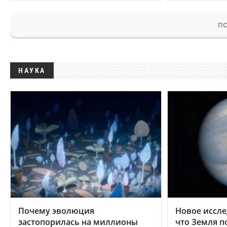
ПО
НАУКА
Почему эволюция
Новое иссле
застопорилась на миллионы
что Земля п