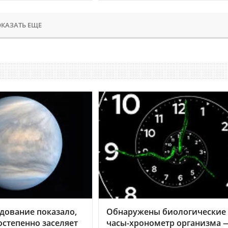
КАЗАТЬ ЕЩЕ
дование показало,
Обнаружены биологические
остепенно заселяет
часы-хронометр организма 