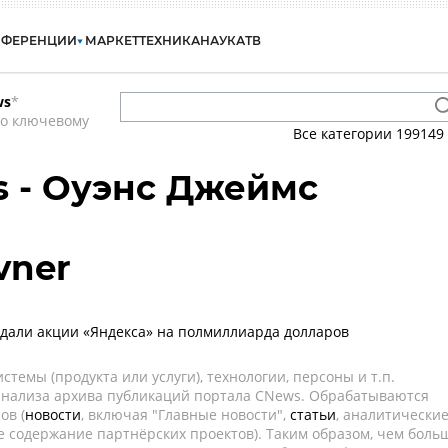
НФЕРЕНЦИИ
МАРКЕТ
ТЕХНИКА
НАУКА
ТВ
ws
*
по ключевому
Все категории
199149
 - Оуэнс Джеймс
vner
али акции «Яндекса» на полмиллиарда долларов
темы (продукта или услуги), технологии, персоны и т.п.
 анализа архива публикаций портала CNews. Обрабатываются
ов (
новости
, включая "Главные новости",
статьи
, аналитически
е содержание партнёрских проектов). Таким образом, чем боль