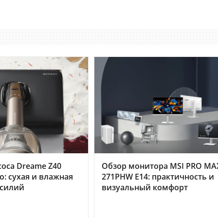
оса Dreame Z40
Обзор монитора MSI PRO MA
o: сухая и влажная
271PHW E14: практичность и
усилий
визуальный комфорт