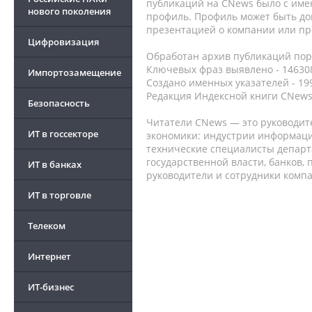
публикаций на CNews было с име
нового поколения
профиль. Профиль может быть до
презентацией о компании или про
Цифровизация
Обработан архив публикаций порт
Ключевых фраз выявлено - 146308
Импортозамещение
Создано именных указателей - 19
Редакция Индексной книги CNews
Безопасность
Читатели CNews — это руководит
ИТ в госсекторе
экономики: индустрии информаци
технические специалисты депар
государственной власти, банков,
ИТ в банках
руководители и сотрудники комп
ИТ в торговле
Телеком
Интернет
ИТ-бизнес