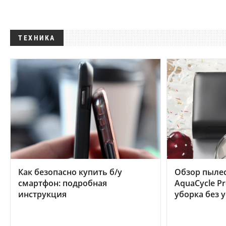
ТЕХНИКА
Как безопасно купить б/у
Обзор пылес
смартфон: подробная
AquaCycle Pr
инструкция
уборка без 