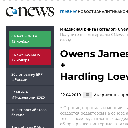
ГЛАВНАЯ
НОВОСТИ
АНАЛИТИКА
КО
Индексная книга (каталог) CNe
Получите все материалы CNews 
CNews FORUM
слову
12 ноября
Owens James
CNews AWARDS
12 ноября
+
Hardling Loe
30 лет рынку ERP
в России
Главные
22.04.2019
Американцы прод
ИТ-сценарии
2026
* Страница-профиль компании, сис
10 лет российского
создается редактором на основе
бэкапа
тексты всех редакционных раздел
обзоры рынков, интервью, а такж
Российские ПАКи