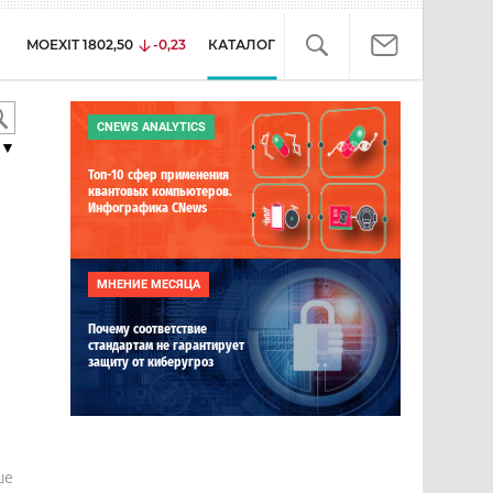
MOEXIT
1802,50
-0,23
КАТАЛОГ
CNEWS ANALYTICS
▼
Топ-10 сфер применения
квантовых компьютеров.
Инфографика CNews
МНЕНИЕ МЕСЯЦА
Почему соответствие
стандартам не гарантирует
защиту от киберугроз
е
ше