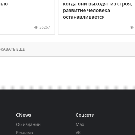
нью
когда они выходят из строя,
развитие человека
останавливается
36267
КАЗАТЬ ЕЩЕ
CNews
Соцсети
Об издании
Max
Реклама
VK