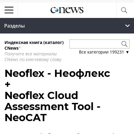
Разделы
Индексная книга (каталог)
CNews
*
Все категории
199231
▼
Получите все материалы
CNews по ключевому слову
Neoflex - Неофлекс
+
Neoflex Cloud
Assessment Tool -
NeoCAT