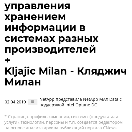
управления
хранением
информации в
системах разных
производителей
+
Kljajic Milan - Кляджич
Милан
NetApp представила NetApp MAX Data с
02.04.2019
поддержкой Intel Optane DC
* Страница-профиль компании, системы (продукта или
услуги), технологии, персоны и т.п. создается редактором
на основе анализа архива публикаций портала CNews.