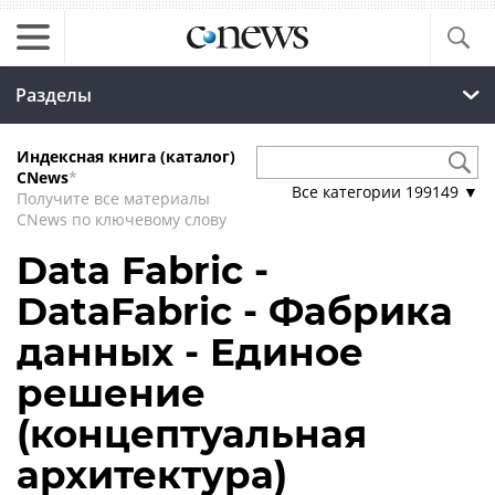
Разделы
Индексная книга (каталог)
CNews
*
Все категории
199149
▼
Получите все материалы
CNews по ключевому слову
Data Fabric -
DataFabric - Фабрика
данных - Единое
решение
(концептуальная
архитектура)