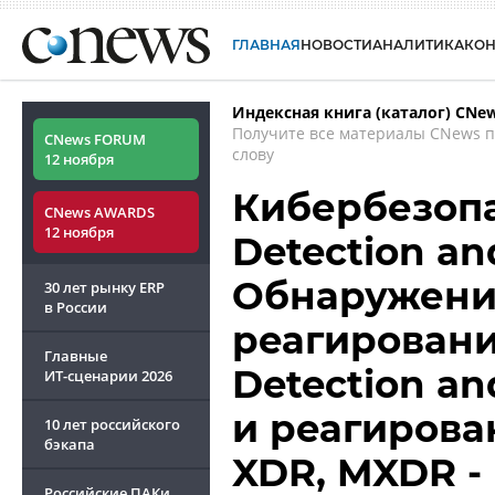
ГЛАВНАЯ
НОВОСТИ
АНАЛИТИКА
КО
Индексная книга (каталог) CNe
Получите все материалы CNews 
CNews FORUM
слову
12 ноября
Кибербезопа
CNews AWARDS
12 ноября
Detection an
Обнаружени
30 лет рынку ERP
в России
реагировани
Главные
Detection a
ИТ-сценарии
2026
и реагирова
10 лет российского
бэкапа
XDR, MXDR -
Российские ПАКи