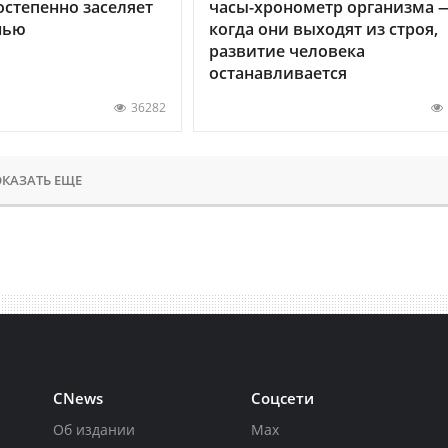
остепенно заселяет
часы-хронометр организма 
нью
когда они выходят из строя,
развитие человека
останавливается
36282
КАЗАТЬ ЕЩЕ
CNews
Соцсети
Об издании
Max