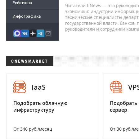
Рейтинги
Читатели CNews — это руководит
экономики: индустрии информаци
Инфографика
технические специалисты депар
государственной власти, банков,
руководители и сотрудники комп
CNEWSMARKET
IaaS
VP
Подобрать облачную
Подобрать
инфраструктуру
сервер
От 346 руб./месяц
От 30 руб./м