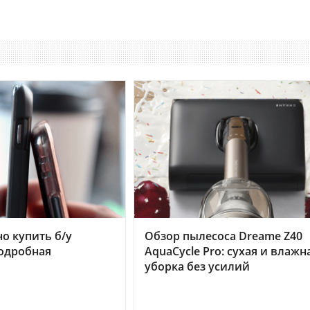
но купить б/у
Обзор пылесоса Dreame Z40
подробная
AquaCycle Pro: сухая и влажн
уборка без усилий