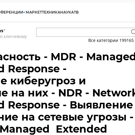
НФЕРЕНЦИИ
МАРКЕТ
ТЕХНИКА
НАУКА
ТВ
ws
*
по ключевому
Все категории
199165
сность - MDR - Manage
d Response -
е киберугроз и
е на них - NDR - Networ
nd Response - Выявление
ние на сетевые угрозы -
 Managed Extended