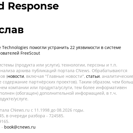
d Response
слав
e Technologies помогли устранить 22 уязвимости в системе
ователей FreeScout
темы (продукта или услуги), технологии, персоны и т.п.
 анализа архива публикаций портала CNews. Обрабатываются
ов (
новости
, включая "Главные новости",
статьи
, аналитически
е содержание партнёрских проектов). Таким образом, чем боль
нем компании или продукта/услуги, тем более информативен
полнен (обогащен) дополнительной информацией, в т.ч.
дукте/услуге.
ала CNews.ru c 11.1998 до 08.2026 годы.
5, в очереди разбора - 724585.
9165.
 -
book@cnews.ru