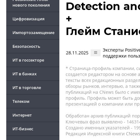
Detection an
нового поколения
+
Цифровизация
Глейм Стани
Импортозамещение
Безопасность
Эксперты Positiv
28.11.2025
поддержки польз
ИТ в госсекторе
* Страница-профиль компании, сис
ИТ в банках
создается редактором на основе
тексты всех редакционных раздел
обзоры рынков, интервью, а такж
ИТ в торговле
публикаций на CNews было с име
профиль. Профиль может быть до
Телеком
презентацией о компании или про
Интернет
Обработан архив публикаций порт
Ключевых фраз выявлено - 146314
Создано именных указателей - 19
ИТ-бизнес
Редакция Индексной книги CNews