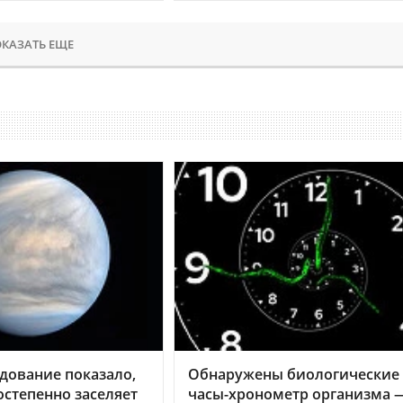
КАЗАТЬ ЕЩЕ
дование показало,
Обнаружены биологические
остепенно заселяет
часы-хронометр организма 