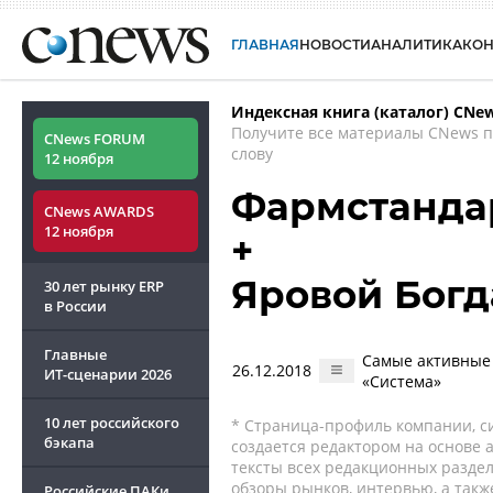
ГЛАВНАЯ
НОВОСТИ
АНАЛИТИКА
КО
Индексная книга (каталог) CNe
Получите все материалы CNews 
CNews FORUM
слову
12 ноября
Фармстанда
CNews AWARDS
12 ноября
+
Яровой Богд
30 лет рынку ERP
в России
Главные
Самые активные 
26.12.2018
ИТ-сценарии
2026
«Система»
10 лет российского
* Страница-профиль компании, сис
бэкапа
создается редактором на основе
тексты всех редакционных раздел
обзоры рынков, интервью, а такж
Российские ПАКи