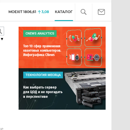
MOEXIT
1806,61
3,08
КАТАЛОГ
CNEWS ANALYTICS
▼
Топ-10 сфер применения
квантовых компьютеров.
Инфографика CNews
ТЕХНОЛОГИЯ МЕСЯЦА
Как выбрать сервер
для ЦОД и не прогадать
в перспективе
е
ше