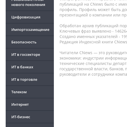
публикаций на CNews было с име
нового поколения
профиль. Профиль может быть до
презентацией о компании или про
Цифровизация
Обработан архив публикаций порт
Импортозамещение
Ключевых фраз выявлено - 146264
Создано именных указателей - 19
Редакция Индексной книги CNews
Безопасность
Читатели CNews — это руководит
ИТ в госсекторе
экономики: индустрии информаци
технические специалисты депар
ИТ в банках
государственной власти, банков,
руководители и сотрудники комп
ИТ в торговле
Телеком
Интернет
ИТ-бизнес