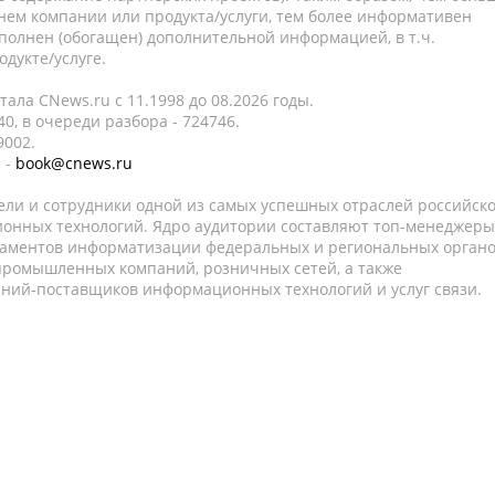
нем компании или продукта/услуги, тем более информативен
полнен (обогащен) дополнительной информацией, в т.ч.
дукте/услуге.
ала CNews.ru c 11.1998 до 08.2026 годы.
0, в очереди разбора - 724746.
9002.
 -
book@cnews.ru
ели и сотрудники одной из самых успешных отраслей российск
онных технологий. Ядро аудитории составляют топ-менеджеры
таментов информатизации федеральных и региональных орган
 промышленных компаний, розничных сетей, а также
аний-поставщиков информационных технологий и услуг связи.