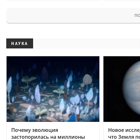
ПО
НАУКА
Почему эволюция
Новое иссле
застопорилась на миллионы
что Земля п