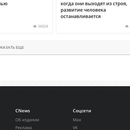
нью
когда они выходят из строя,
развитие человека
останавливается
36024
КАЗАТЬ ЕЩЕ
CNews
Соцсети
Об издании
Max
Реклама
VK