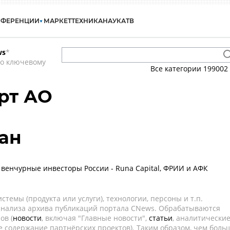
НФЕРЕНЦИИ
МАРКЕТ
ТЕХНИКА
НАУКА
ТВ
ws
*
по ключевому
Все категории
199002
рт АО
ан
венчурные инвесторы России - Runa Capital, ФРИИ и АФК
темы (продукта или услуги), технологии, персоны и т.п.
 анализа архива публикаций портала CNews. Обрабатываются
ов (
новости
, включая "Главные новости",
статьи
, аналитически
е содержание партнёрских проектов). Таким образом, чем боль