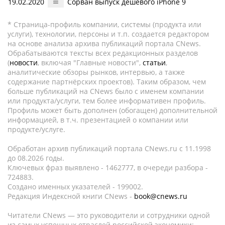
19.02.2020
Сорван выпуск дешевого iPhone 9
* Страница-профиль компании, системы (продукта или
услуги), технологии, персоны и т.п. создается редактором
на основе анализа архива публикаций портала CNews.
Обрабатываются тексты всех редакционных разделов
(
новости
, включая "Главные новости",
статьи
,
аналитические обзоры рынков, интервью, а также
содержание партнёрских проектов). Таким образом, чем
больше публикаций на CNews было с именем компании
или продукта/услуги, тем более информативен профиль.
Профиль может быть дополнен (обогащен) дополнительной
информацией, в т.ч. презентацией о компании или
продукте/услуге.
Обработан архив публикаций портала CNews.ru c 11.1998
до 08.2026 годы.
Ключевых фраз выявлено - 1462777, в очереди разбора -
724883.
Создано именных указателей - 199002.
Редакция Индексной книги CNews -
book@cnews.ru
Читатели CNews — это руководители и сотрудники одной
из самых успешных отраслей российской экономики: