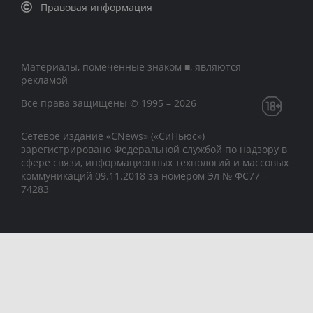
Правовая информация
Материалы, помеченные знаком ■, являются
рекламой
Все права защищены © 1995 – 2026
Сетевое издание «CNews» («СиНьюс»)
зарегистрировано Федеральной службой по надзору в
сфере связи, информационных технологий и массовых
коммуникаций 09.11.2018 за номером Эл № ФС77 –
74283