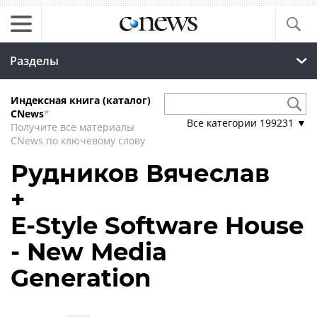
Разделы
Индексная книга (каталог)
CNews
*
Все категории
199231
▼
Получите все материалы
CNews по ключевому слову
Рудников Вячеслав
+
E-Style Software House
- New Media
Generation